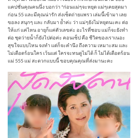
แคปชั่นคุณคนนึ่ง บอกว่า *ก่อนแม่ๆจะหยุด แม่ๆเคยสุดมา
ก่อน 55 และมีคุณน่ารัก ส่งเซ็ตถ่ายแพรว เล่มนี้เข้ามา เลย
ขอลง สนุกๆ และ กลับมา ย้ำค่ะ ว่า แม่ๆยังไม่หยุดนะคะ ต่อ
ให้แก่ แค่ไหน อายุก็แค่ตัวเลขค่ะ อะไรที่ชอบ แม่ก็จะยังทำ
ต่อ ชุดว่ายน้ำก็ยังไปต่อค่ะ คอนเซ็ป คือ ชีวิตของเราเนอะ
สุขใจแบบไหน จงทำ แต่ก็จะคำนึง ถึงความ เหมาะสม และ
ไม่เดือดร้อนใคร เว้นแต่ ใครจะทนดูไม่ได้ ก็ ไม่ได้เดือดร้อน
แม่ 555 แม่ สะดวกแบบนี้ ขอบคุณคุณที่ส่งมานะคะ