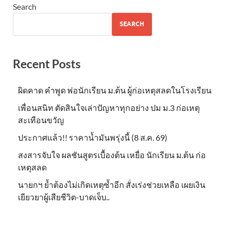
Search
SEARCH
Recent Posts
ผิดคาด คำพูด พ่อนักเรียน ม.ต้น ผู้ก่อเหตุสลดในโรงเรียน
เพื่อนสนิท ตัดสินใจเล่าปัญหาทุกอย่าง ปม ม.3 ก่อเหตุ
สะเทือนขวัญ
ประกาศแล้ว!! ราคาน้ำมันพรุ่งนี้ (8 ส.ค. 69)
สงสารจับใจ ผลชันสูตรเบื้องต้น เหยื่อ นักเรียน ม.ต้น ก่อ
เหตุสลด
นายกฯ ย้ำต้องไม่เกิดเหตุซ้ำอีก สั่งเร่งช่วยเหลือ เผยเงิน
เยียวยาผู้เสียชีวิต-บาดเจ็บ..