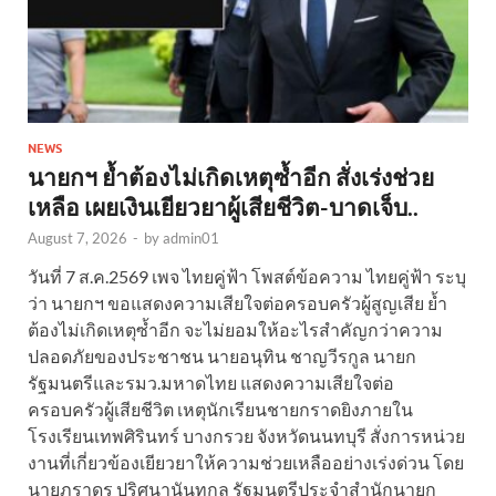
NEWS
นายกฯ ย้ำต้องไม่เกิดเหตุซ้ำอีก สั่งเร่งช่วย
เหลือ เผยเงินเยียวยาผู้เสียชีวิต-บาดเจ็บ..
August 7, 2026
-
by
admin01
วันที่ 7 ส.ค.2569 เพจ ไทยคู่ฟ้า โพสต์ข้อความ ไทยคู่ฟ้า ระบุ
ว่า นายกฯ ขอแสดงความเสียใจต่อครอบครัวผู้สูญเสีย ย้ำ
ต้องไม่เกิดเหตุซ้ำอีก จะไม่ยอมให้อะไรสำคัญกว่าความ
ปลอดภัยของประชาชน นายอนุทิน ชาญวีรกูล นายก
รัฐมนตรีและรมว.มหาดไทย แสดงความเสียใจต่อ
ครอบครัวผู้เสียชีวิต เหตุนักเรียนชายกราดยิงภายใน
โรงเรียนเทพศิรินทร์ บางกรวย จังหวัดนนทบุรี สั่งการหน่วย
งานที่เกี่ยวข้องเยียวยาให้ความช่วยเหลืออย่างเร่งด่วน โดย
นายภราดร ปริศนานันทกุล รัฐมนตรีประจำสำนักนายก