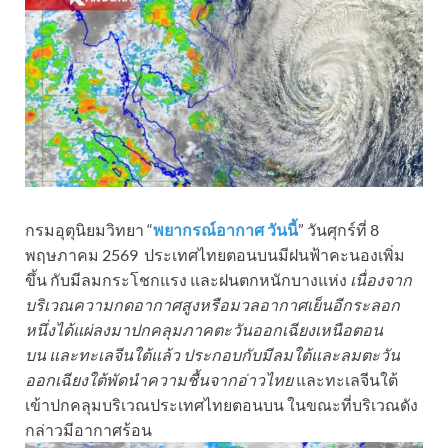
กรมอุตุนิยมวิทยา “
พยากรณ์อากาศ วันนี้
” วันศุกร์ที่ 8
พฤษภาคม 2569 ประเทศไทยตอนบนมีฝนฟ้าคะนองเพิ่ม
ขึ้น กับมีลมกระโชกแรง และฝนตกหนักบางแห่ง
เนื่องจาก
บริเวณความกดอากาศสูงหรือมวลอากาศเย็นอีกระลอก
หนึ่งได้แผ่ลงมาปกคลุมภาคตะวันออกเฉียงเหนือตอน
บน และทะเลจีนใต้แล้ว ประกอบกับมีลมใต้และลมตะวัน
ออกเฉียงใต้พัดนำความชื้นจากอ่าวไทย
และทะเลจีนใต้
เข้าปกคลุมบริเวณประเทศไทยตอนบน ในขณะที่บริเวณดัง
กล่าวมีอากาศร้อน