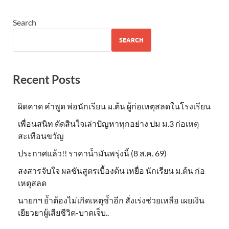
Search
SEARCH
Recent Posts
ผิดคาด คำพูด พ่อนักเรียน ม.ต้น ผู้ก่อเหตุสลดในโรงเรียน
เพื่อนสนิท ตัดสินใจเล่าปัญหาทุกอย่าง ปม ม.3 ก่อเหตุ
สะเทือนขวัญ
ประกาศแล้ว!! ราคาน้ำมันพรุ่งนี้ (8 ส.ค. 69)
สงสารจับใจ ผลชันสูตรเบื้องต้น เหยื่อ นักเรียน ม.ต้น ก่อ
เหตุสลด
นายกฯ ย้ำต้องไม่เกิดเหตุซ้ำอีก สั่งเร่งช่วยเหลือ เผยเงิน
เยียวยาผู้เสียชีวิต-บาดเจ็บ..