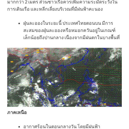
มากกว่า 2 เมตร ส่วนชาวเรือควรเพิ่มความระมัดระวังใน
การเดินเรือ และหลีกเลี่ยงบริเวณที่มีฝนฟ้าคะนอง
ฝุ่นละอองในระยะนี้ ประเทศไทยตอนบน มีการ
สะสมของฝุ่นละอองหรือหมอกควันอยู่ในเกณฑ์
เล็กน้อยถึงปานกลาง เนื่องจากมีฝนตกในบางพื้นที่
ภาคเหนือ
อากาศร้อนในตอนกลางวัน โดยมีฝนฟ้า