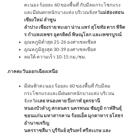
คะนอง ร้อยละ 60 ของพื้นที่ กับมีลมกระโชกแรง
และมีฝนตกหนักบางแห่ง บริเวณจังหวั
แม่ฮ่องสอน
เชียงใหม่ ลำพูน
ลำปาง เชียงราย พะเยา น่าน แพร่ สุโขทัย ตาก พิจิต
ร กำแพงเพชร อุตรดิตถ์ พิษณุโลก และเพชรบูรณ์
อุณหภูมิต่ำสุด 21-26 องศาเซลเซียส
อุณหภูมิสูงสุด 30-39 องศาเซลเซียส
ลมใต้ ความเร็ว 10-15 กม./ชม.
ภาคตะวันออกเฉียงเหนือ
มีฝนฟ้าคะนอง ร้อยละ 60 ของพื้นที่ กับมีลม
กระโชกแรงและมีฝนตกหนักบางแห่ง บริเวณ
จังหวัด
เลย หนองคาย บึงกาฬ อุดรธานี
หนองบัวลำภู สกลนคร นครพนม ชัยภูมิ กาฬสินธุ์
ขอนแก่น มหาสารคาม ร้อยเอ็ด มุกดาหาร ยโสธร
อำนาจเจริญ
นครราชสีมา บุรีรัมย์ สุรินทร์ ศรีสะเกษ และ