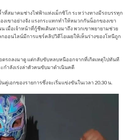
ล้ำที่สมาคมช่างไฟฟ้าแห่งเม็กซิโก ระหว่างทางมีรถบรรทุก
์ของเขาอย่างจัง แรงกระแทกทำให้หมวกกันน็อกของเขา
 เมื่อเจ้าหน้าที่กู้ชีพเดินทางมาถึง พวกเขาพยายามช่วย
บนโลกออนไลน์มีการแชร์คลิปวิดีโอเผยให้เห็นร่างของโทนีถูก
จอดรถลงมาดู แต่กลับขับหลบหนีออกจากที่เกิดเหตุไปทันที
ะกำลังเร่งล่าตัวคนขับมาดำเนินคดี
็นคู่เอกของรายการซึ่งจะเริ่มแข่งขันในเวลา 20.30 น.