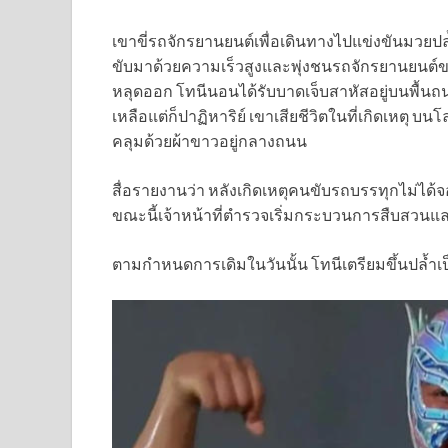
เขาขี่รถจักรยานยนต์เพื่อเดินทางไปแข่งขันมวยป
ขับมาด้วยความเร็วสูงและพุ่งชนรถจักรยานยนต
หลุดออก โทนีนอนได้รับบาดเจ็บสาหัสอยู่บนพื้นถนน
เหลือแต่ก็ปาฏิหาริย์ เขาเสียชีวิตในที่เกิดเหตุ 
คลุมด้วยผ้าขาวอยู่กลางถนน
สื่อรายงานว่า หลังเกิดเหตุคนขับรถบรรทุกไม่ได้
ขณะนี้เจ้าหน้าที่ตำรวจเริ่มกระบวนการสืบสวนแล
ตามกำหนดการเดิมในวันนั้น โทนีเตรียมขึ้นปล้ำเป