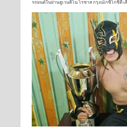
รถยนต์ในย่านฮูเวนติโน โรซาส กรุงเม็กซิโกซิตี เสีย