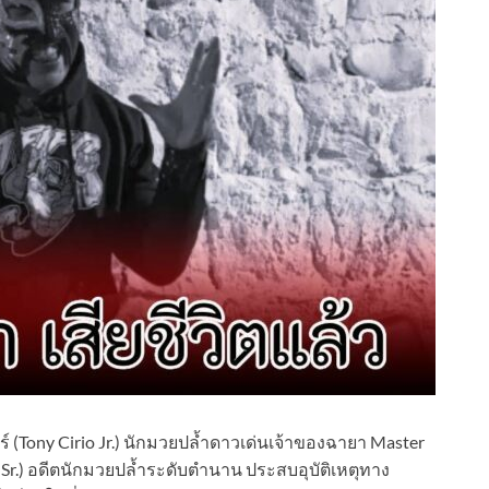
ียร์ (Tony Cirio Jr.) นักมวยปล้ำดาวเด่นเจ้าของฉายา Master
io Sr.) อดีตนักมวยปล้ำระดับตำนาน ประสบอุบัติเหตุทาง