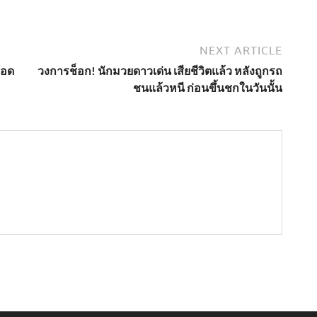
NEXT ARTICLE
วอด
วงการช็อก! นักมวยดาวเด่น เสียชีวิตแล้ว หลังถูกรถ
ชนแล้วหนี ก่อนขึ้นชกในวันนั้น