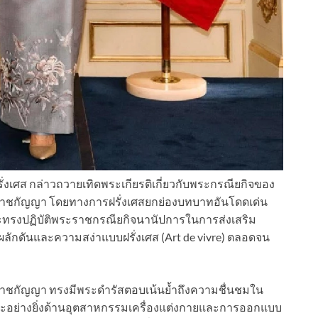
เศส กล่าวถวายเทิดพระเกียรติเกี่ยวกับพระกรณียกิจของ
ัตนราชกัญญา โดยทางการฝรั่งเศสยกย่องบทบาทอันโดดเด่น
ทรงปฏิบัติพระราชกรณียกิจนานัปการในการส่งเสริม
ผลักดันและความสง่าแบบฝรั่งเศส (Art de vivre) ตลอดจน
ัตนราชกัญญา ทรงมีพระดำรัสตอบเน้นย้ำถึงความชื่นชมใน
ะอย่างยิ่งด้านอุตสาหกรรมเครื่องแต่งกายและการออกแบบ