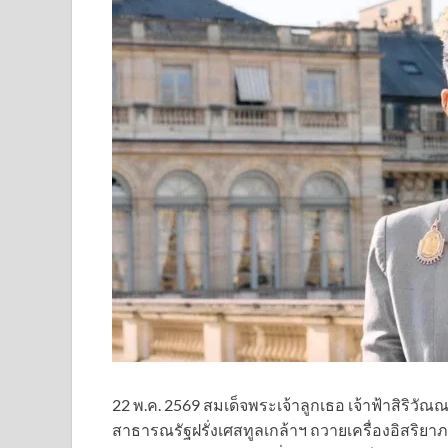
22 พ.ค. 2569 สมเด็จพระเจ้าลูกเธอ เจ้าฟ้าสิริ
สาธารณรัฐฝรั่งเศสทูลเกล้าฯ ถวายเครื่องอิสริยาภ