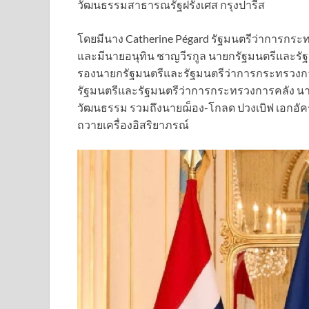
วัฒนธรรมสาธารณรัฐฝรั่งเศส กรุงปารีส
โดยมีนาง Catherine Pégard รัฐมนตรีว่าการกระท
และมีนายอนุทิน ชาญวีรกูล นายกรัฐมนตรีและรัฐ
รองนายกรัฐมนตรีและรัฐมนตรีว่าการกระทรวงกา
รัฐมนตรีและรัฐมนตรีว่าการกระทรวงการคลัง นา
วัฒนธรรม รวมถึงนายฌ็อง-โกลด ปวงเบิฟ เอกอัคร
ถวายเครื่องอิสริยาภรณ์