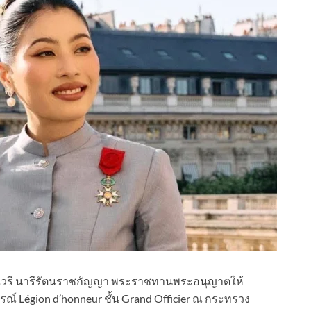
วัณณวรี นารีรัตนราชกัญญา พระราชทานพระอนุญาตให้
รณ์ Légion d’honneur ชั้น Grand Officier ณ กระทรวง