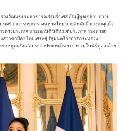
รวงวัฒนธรรมสาธารณรัฐฝรั่งเศส เป็นผู้ทูลเกล้าฯ ถวาย
มนตรีว่าการกระทรวงมหาดไทย นายสีหศักดิ์ พวงเกตุแก้ว
รต่างประเทศ นายเอกนิติ นิติทัณฑ์ประภาศ รองนายก
งสาวซาบีดา ไทยเศรษฐ์ รัฐมนตรีว่าการกระทรวง
ราชทูตฝรั่งเศสประจำประเทศไทย เข้าร่วมในพิธีทูลเกล้าฯ