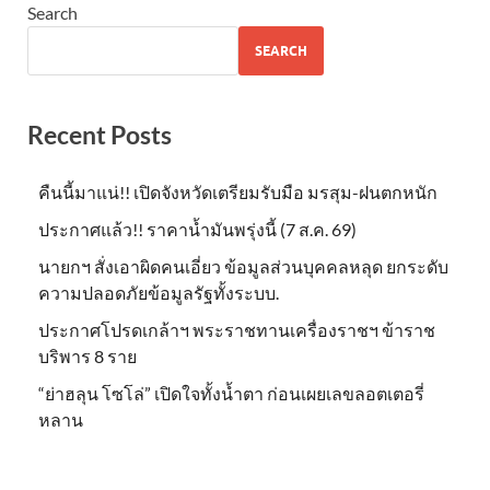
Search
SEARCH
Recent Posts
คืนนี้มาแน่!! เปิดจังหวัดเตรียมรับมือ มรสุม-ฝนตกหนัก
ประกาศแล้ว!! ราคาน้ำมันพรุ่งนี้ (7 ส.ค. 69)
นายกฯ สั่งเอาผิดคนเอี่ยว ข้อมูลส่วนบุคคลหลุด ยกระดับ
ความปลอดภัยข้อมูลรัฐทั้งระบบ.
ประกาศโปรดเกล้าฯ พระราชทานเครื่องราชฯ ข้าราช
บริพาร 8 ราย
“ย่าฮลุน โซโล่” เปิดใจทั้งน้ำตา ก่อนเผยเลขลอตเตอรี่
หลาน