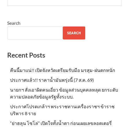
Search
SEARCH
Recent Posts
คืนนี้มาแน่!! เปิดจังหวัดเตรียมรับมือ มรสุม-ฝนตกหนัก
ประกาศแล้ว!! ราคาน้ำมันพรุ่งนี้ (7 ส.ค. 69)
นายกฯ สั่งเอาผิดคนเอี่ยว ข้อมูลส่วนบุคคลหลุด ยกระดับ
ความปลอดภัยข้อมูลรัฐทั้งระบบ.
ประกาศโปรดเกล้าฯ พระราชทานเครื่องราชฯ ข้าราช
บริพาร 8 ราย
“ย่าฮลุน โซโล่” เปิดใจทั้งน้ำตา ก่อนเผยเลขลอตเตอรี่