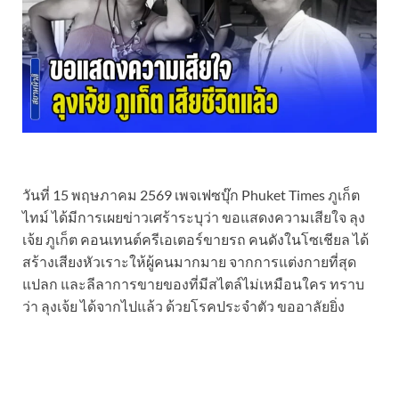
วันที่ 15 พฤษภาคม 2569 เพจเฟซบุ๊ก Phuket Times ภูเก็ต
ไทม์ ได้มีการเผยข่าวเศร้าระบุว่า ขอแสดงความเสียใจ ลุง
เจ้ย ภูเก็ต คอนเทนต์ครีเอเตอร์ขายรถ คนดังในโซเชียล ได้
สร้างเสียงหัวเราะให้ผู้คนมากมาย จากการแต่งกายที่สุด
แปลก และลีลาการขายของที่มีสไตล์ไม่เหมือนใคร ทราบ
ว่า ลุงเจ้ย ได้จากไปแล้ว ด้วยโรคประจำตัว ขออาลัยยิ่ง