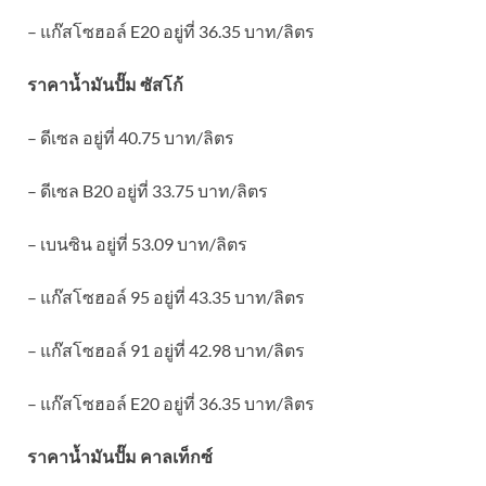
– แก๊สโซฮอล์ E20 อยู่ที่ 36.35 บาท/ลิตร
ราคาน้ำมันปั๊ม ซัสโก้
– ดีเซล อยู่ที่ 40.75 บาท/ลิตร
– ดีเซล B20 อยู่ที่ 33.75 บาท/ลิตร
– เบนซิน อยู่ที่ 53.09 บาท/ลิตร
– แก๊สโซฮอล์ 95 อยู่ที่ 43.35 บาท/ลิตร
– แก๊สโซฮอล์ 91 อยู่ที่ 42.98 บาท/ลิตร
– แก๊สโซฮอล์ E20 อยู่ที่ 36.35 บาท/ลิตร
ราคาน้ำมันปั๊ม คาลเท็กซ์