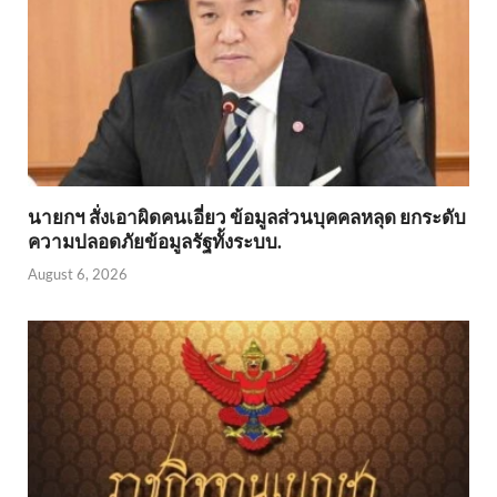
นายกฯ สั่งเอาผิดคนเอี่ยว ข้อมูลส่วนบุคคลหลุด ยกระดับ
ความปลอดภัยข้อมูลรัฐทั้งระบบ.
August 6, 2026