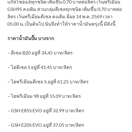
แก๊สโซฮอล์ทุกชนิด เพิ่มขึ้น 0.70 บาทต่อลิตร เว้นพรีเมียม
GSH95 คงเดิม ส่วนกลุ่มดีเซลทุกชนิด เพิ่มขึ้น 0.70 บาทต่อ
ลิตร เว้นพรีเมียมดีเซล คงเดิม มีผล 14 พ.ค. 2569 เวลา
05.00 น. เป็นต้นไป นั่นจึงทำให้ราคาน้ำมันพรุ่งนี้ มีดังนี้
ราคาน้ำมันปั๊ม บางจาก
– ดีเซล B20 อยู่ที่ 34.45 บาท/ลิตร
– ไฮดีเซล S อยู่ที่ 41.45 บาท/ลิตร
– ไฮพรีเมียมดีเซล S อยู่ที่ 61.25 บาท/ลิตร
– ไฮพรีเมียม 98 อยู่ที่ 55.09 บาท/ลิตร
– GSH E85S EVO อยู่ที่ 32.99 บาท/ลิตร
– GSH E20S EVO อยู่ที่ 37.05 บาท/ลิตร