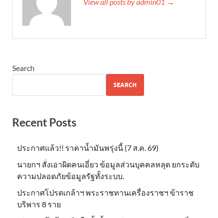
View all posts by admin01 →
Search
SEARCH
Recent Posts
ประกาศแล้ว!! ราคาน้ำมันพรุ่งนี้ (7 ส.ค. 69)
นายกฯ สั่งเอาผิดคนเอี่ยว ข้อมูลส่วนบุคคลหลุด ยกระดับ
ความปลอดภัยข้อมูลรัฐทั้งระบบ.
ประกาศโปรดเกล้าฯ พระราชทานเครื่องราชฯ ข้าราช
บริพาร 8 ราย