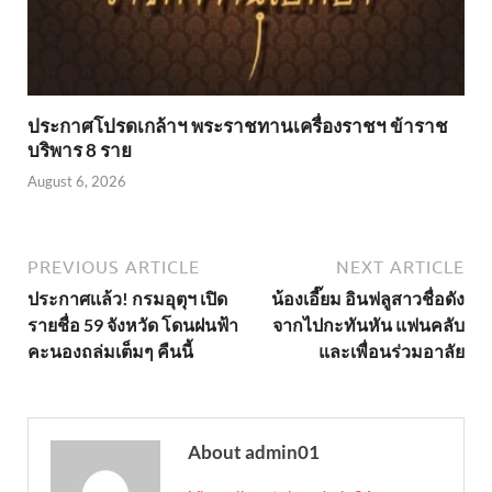
ประกาศโปรดเกล้าฯ พระราชทานเครื่องราชฯ ข้าราช
บริพาร 8 ราย
August 6, 2026
PREVIOUS ARTICLE
NEXT ARTICLE
ประกาศเเล้ว! กรมอุตุฯ เปิด
น้องเอี๊ยม อินฟลูสาวชื่อดัง
รายชื่อ 59 จังหวัด โดนฝนฟ้า
จากไปกะทันหัน แฟนคลับ
คะนองถล่มเต็มๆ คืนนี้
และเพื่อนร่วมอาลัย
About admin01