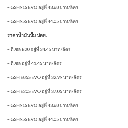
– GSH91S EVO อยู่ที่ 43.68 บาท/ลิตร
– GSH95S EVO อยู่ที่ 44.05 บาท/ลิตร
ราคาน้ำมันปั๊ม ปตท.
– ดีเซล B20 อยู่ที่ 34.45 บาท/ลิตร
– ดีเซล อยู่ที่ 41.45 บาท/ลิตร
– GSH E85S EVO อยู่ที่ 32.99 บาท/ลิตร
– GSH E20S EVO อยู่ที่ 37.05 บาท/ลิตร
– GSH91S EVO อยู่ที่ 43.68 บาท/ลิตร
– GSH95S EVO อยู่ที่ 44.05 บาท/ลิตร