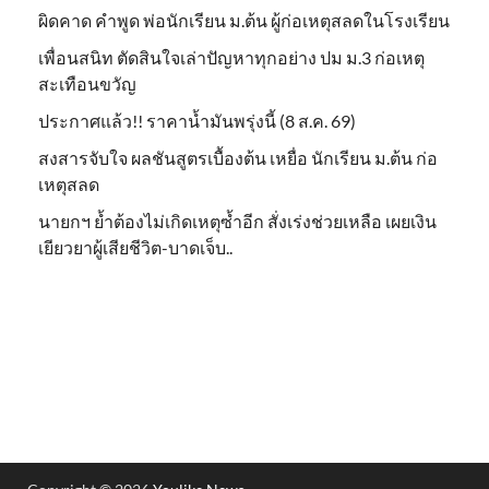
ผิดคาด คำพูด พ่อนักเรียน ม.ต้น ผู้ก่อเหตุสลดในโรงเรียน
เพื่อนสนิท ตัดสินใจเล่าปัญหาทุกอย่าง ปม ม.3 ก่อเหตุ
สะเทือนขวัญ
ประกาศแล้ว!! ราคาน้ำมันพรุ่งนี้ (8 ส.ค. 69)
สงสารจับใจ ผลชันสูตรเบื้องต้น เหยื่อ นักเรียน ม.ต้น ก่อ
เหตุสลด
นายกฯ ย้ำต้องไม่เกิดเหตุซ้ำอีก สั่งเร่งช่วยเหลือ เผยเงิน
เยียวยาผู้เสียชีวิต-บาดเจ็บ..