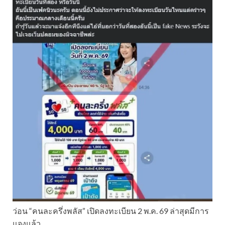
ว่อน “คนละครึ่งพลัส” เปิดลงทะเบียน 2 พ.ค. 69 ล่าสุดมีการ
แจงแล้ว