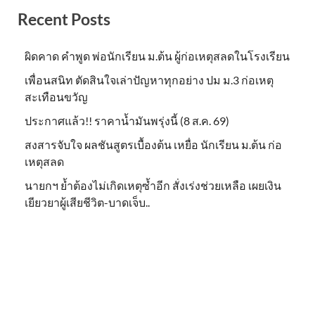
Recent Posts
ผิดคาด คำพูด พ่อนักเรียน ม.ต้น ผู้ก่อเหตุสลดในโรงเรียน
เพื่อนสนิท ตัดสินใจเล่าปัญหาทุกอย่าง ปม ม.3 ก่อเหตุ
สะเทือนขวัญ
ประกาศแล้ว!! ราคาน้ำมันพรุ่งนี้ (8 ส.ค. 69)
สงสารจับใจ ผลชันสูตรเบื้องต้น เหยื่อ นักเรียน ม.ต้น ก่อ
เหตุสลด
นายกฯ ย้ำต้องไม่เกิดเหตุซ้ำอีก สั่งเร่งช่วยเหลือ เผยเงิน
เยียวยาผู้เสียชีวิต-บาดเจ็บ..