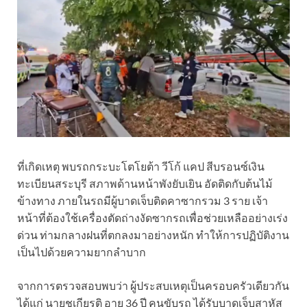
ที่เกิดเหตุ พบรถกระบะโตโยต้า วีโก้ แคป สีบรอนซ์เงิน
ทะเบียนสระบุรี สภาพด้านหน้าพังยับเยิน อัดติดกับต้นไม้
ข้างทาง ภายในรถมีผู้บาดเจ็บติดคาซากรวม 3 ราย เจ้า
หน้าที่ต้องใช้เครื่องตัดถ่างงัดซากรถเพื่อช่วยเหลืออย่างเร่ง
ด่วน ท่ามกลางฝนที่ตกลงมาอย่างหนัก ทำให้การปฏิบัติงาน
เป็นไปด้วยความยากลำบาก
จากการตรวจสอบพบว่า ผู้ประสบเหตุเป็นครอบครัวเดียวกัน
ได้แก่ นายชูเกียรติ อายุ 36 ปี คนขับรถ ได้รับบาดเจ็บสาหัส