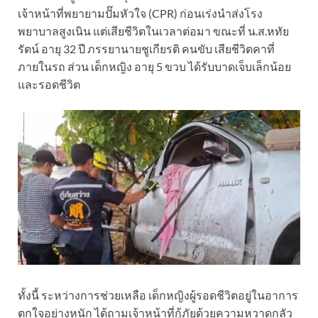
เจ้าหน้าที่พยายามปั๊มหัวใจ (CPR) ก่อนเร่งนำส่งโรง
พยาบาลสูงเนิน แต่เสียชีวิตในเวลาต่อมา ขณะที่ น.ส.หทัย
รัตน์ อายุ 32 ปี ภรรยานายชูเกียรติ คนขับ เสียชีวิตคาที่
ภายในรถ ส่วน เด็กหญิง อายุ 5 ขวบ ได้รับบาดเจ็บเล็กน้อย
และรอดชีวิต
ทั้งนี้ ระหว่างการช่วยเหลือ เด็กหญิงผู้รอดชีวิตอยู่ในอาการ
ตกใจอย่างหนัก ได้ถามเจ้าหน้าที่กู้ภัยด้วยความหวาดกลัว