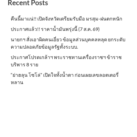
Recent Posts
คืนนี้มาแน่!! เปิดจังหวัดเตรียมรับมือ มรสุม-ฝนตกหนัก
ประกาศแล้ว!! ราคาน้ำมันพรุ่งนี้ (7 ส.ค. 69)
นายกฯ สั่งเอาผิดคนเอี่ยว ข้อมูลส่วนบุคคลหลุด ยกระดับ
ความปลอดภัยข้อมูลรัฐทั้งระบบ.
ประกาศโปรดเกล้าฯ พระราชทานเครื่องราชฯ ข้าราช
บริพาร 8 ราย
“ย่าฮลุน โซโล่” เปิดใจทั้งน้ำตา ก่อนเผยเลขลอตเตอรี่
หลาน