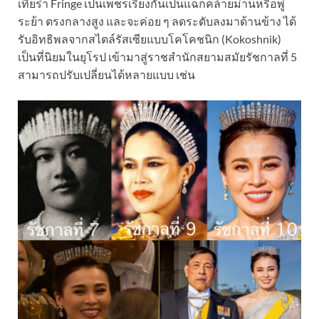
เทียร่า Fringe เป็นเพชรเรียงกันเป็นแฉกคล้ายม่านหรือพู่
ระย้า ตรงกลางสูง และจะค่อย ๆ ลดระดับลงมาด้านข้าง ได้
รับอิทธิพลจากสไตล์รัสเซียแบบโคโคชนิก (Kokoshnik)
เป็นที่นิยมในยุโรป เข้ามาสู่ราชสำนักสยามสมัยรัชกาลที่ 5
สามารถปรับเปลี่ยนได้หลายแบบ เช่น