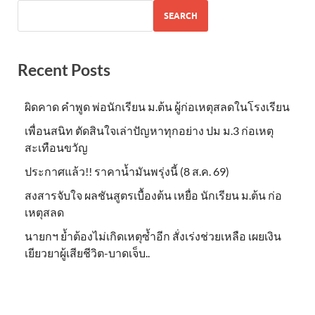
SEARCH
Recent Posts
ผิดคาด คำพูด พ่อนักเรียน ม.ต้น ผู้ก่อเหตุสลดในโรงเรียน
เพื่อนสนิท ตัดสินใจเล่าปัญหาทุกอย่าง ปม ม.3 ก่อเหตุ
สะเทือนขวัญ
ประกาศแล้ว!! ราคาน้ำมันพรุ่งนี้ (8 ส.ค. 69)
สงสารจับใจ ผลชันสูตรเบื้องต้น เหยื่อ นักเรียน ม.ต้น ก่อ
เหตุสลด
นายกฯ ย้ำต้องไม่เกิดเหตุซ้ำอีก สั่งเร่งช่วยเหลือ เผยเงิน
เยียวยาผู้เสียชีวิต-บาดเจ็บ..