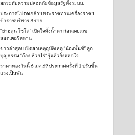
ยกระดับความปลอดภัยข้อมูลรัฐทั้งระบบ.
ประกาศโปรดเกล้าฯ พระราชทานเครื่องราชฯ
ข้าราชบริพาร 8 ราย
“ย่าฮลุน โซโล่” เปิดใจทั้งน้ำตา ก่อนเผยเลข
ลอตเตอรี่หลาน
ข่าวล่าสุด!! เปิดสาเหตุอุบัติเหตุ “น้องพั้นช์” ลูก
บุญธรรม “ก้อง ห้วยไร่” รู้แล้วยิ่งสลดใจ
ราคาทองวันนี้ 6 ส.ค.69 ประกาศครั้งที่ 1 ปรับขึ้น
แรงเป็นพัน