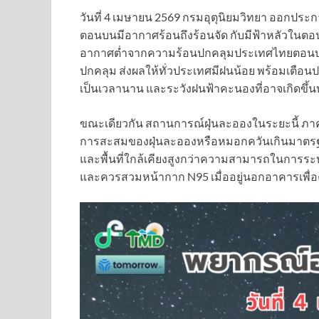
วันที่ 4 เมษายน 2569 กรมอุตุนิยมวิทยา ออกปร
ตอนบนมีอากาศร้อนถึงร้อนจัด กับมีฟ้าหลัวในตอ
อากาศต่ำจากความร้อนปกคลุมประเทศไทยตอนบน 
ปกคลุม ส่งผลให้ทั่วประเทศมีฝนน้อย พร้อมเตือ
เป็นเวลานาน และระวังฝนฟ้าคะนองที่อาจเกิดขึ้นบา
ขณะเดียวกัน สถานการณ์ฝุ่นละอองในระยะนี้ ภ
การสะสมของฝุ่นละอองหรือหมอกควันเกินมาตร
และพื้นที่ใกล้เคียงสูงกว่าความสามารถในการระ
และควรสวมหน้ากาก N95 เมื่ออยู่นอกอาคารเพื