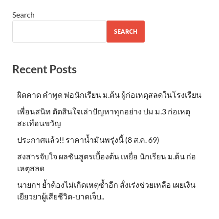
Search
SEARCH
Recent Posts
ผิดคาด คำพูด พ่อนักเรียน ม.ต้น ผู้ก่อเหตุสลดในโรงเรียน
เพื่อนสนิท ตัดสินใจเล่าปัญหาทุกอย่าง ปม ม.3 ก่อเหตุ
สะเทือนขวัญ
ประกาศแล้ว!! ราคาน้ำมันพรุ่งนี้ (8 ส.ค. 69)
สงสารจับใจ ผลชันสูตรเบื้องต้น เหยื่อ นักเรียน ม.ต้น ก่อ
เหตุสลด
นายกฯ ย้ำต้องไม่เกิดเหตุซ้ำอีก สั่งเร่งช่วยเหลือ เผยเงิน
เยียวยาผู้เสียชีวิต-บาดเจ็บ..