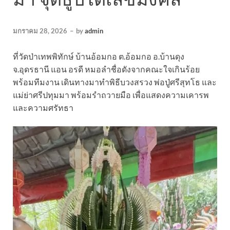
มกราคม 28, 2026
–
by
admin
ที่วัดป่าเทพพิทักษ์ บ้านอ้อมกอ ต.อ้อมกอ อ.บ้านดุง
จ.อุดรธานี แอน อรดี หมอลำชื่อดังจากคณะใจเกินร้อย
พร้อมทีมงาน เดินทางมาทำพิธีบวงสรวง พ่อปู่ศรีสุทโธ และ
แม่ย่าศรีปทุมมา พร้อมรำถวายมือ เพื่อแสดงความเคารพ
และความศรัทธา