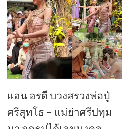
แอน อรดี บวงสรวงพ่อปู่
ศรีสุทโธ – แม่ย่าศรีปทุม
มา จุดธูปได้เลขมงคล