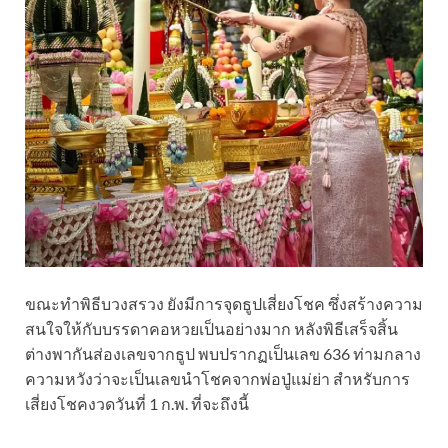
ขณะทำพิธีบวงสรวง ยังมีการจุดธูปเสี่ยงโชค ซึ่งสร้างความ
สนใจให้กับบรรดาคอหวยเป็นอย่างมาก หลังพิธีเสร็จสิ้น
ต่างพากันส่องเลขจากธูป พบปรากฏเป็นเลข 636 ท่ามกลาง
ความหวังว่าจะเป็นเลขนำโชคจากพ่อปู่แม่ย่า สำหรับการ
เสี่ยงโชคงวดวันที่ 1 ก.พ. ที่จะถึงนี้