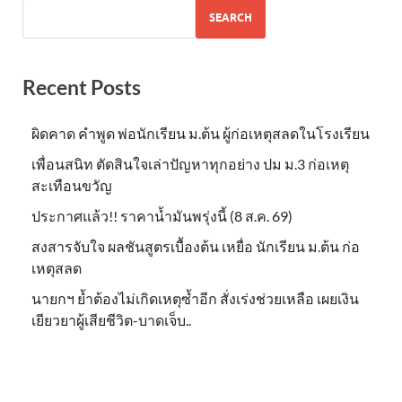
SEARCH
Recent Posts
ผิดคาด คำพูด พ่อนักเรียน ม.ต้น ผู้ก่อเหตุสลดในโรงเรียน
เพื่อนสนิท ตัดสินใจเล่าปัญหาทุกอย่าง ปม ม.3 ก่อเหตุ
สะเทือนขวัญ
ประกาศแล้ว!! ราคาน้ำมันพรุ่งนี้ (8 ส.ค. 69)
สงสารจับใจ ผลชันสูตรเบื้องต้น เหยื่อ นักเรียน ม.ต้น ก่อ
เหตุสลด
นายกฯ ย้ำต้องไม่เกิดเหตุซ้ำอีก สั่งเร่งช่วยเหลือ เผยเงิน
เยียวยาผู้เสียชีวิต-บาดเจ็บ..