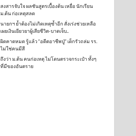
สงสารจับใจ ผลชันสูตรเบื้องต้น เหยื่อ นักเรียน
ม.ต้น ก่อเหตุสลด
นายกฯ ย้ำต้องไม่เกิดเหตุซ้ำอีก สั่งเร่งช่วยเหลือ
เผยเงินเยียวยาผู้เสียชีวิต-บาดเจ็บ..
ผิดคาดหมด รู้แล้ว “อดีตอาชีพปู่” เด็กรัวถล่ม รร.
ไม่ใช่คนมีสี
ถึงว่า ม.ต้น คนก่อเหตุ ไม่โดนตรวจกระเป๋า ทั้งๆ
ที่มีของอันตราย