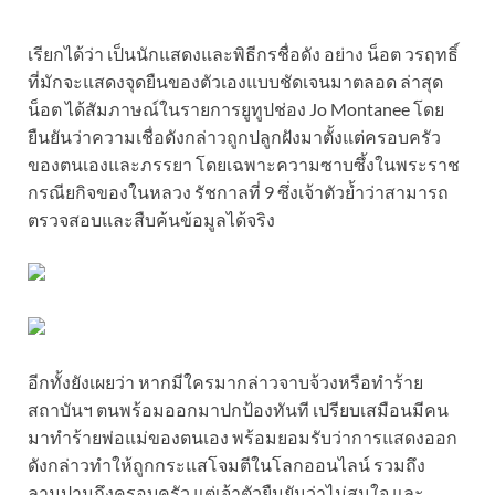
เรียกได้ว่า เป็นนักแสดงและพิธีกรชื่อดัง อย่าง น็อต วรฤทธิ์
ที่มักจะแสดงจุดยืนของตัวเองแบบชัดเจนมาตลอด ล่าสุด
น็อต ได้สัมภาษณ์ในรายการยูทูปช่อง Jo Montanee โดย
ยืนยันว่าความเชื่อดังกล่าวถูกปลูกฝังมาตั้งแต่ครอบครัว
ของตนเองและภรรยา โดยเฉพาะความซาบซึ้งในพระราช
กรณียกิจของในหลวง รัชกาลที่ 9 ซึ่งเจ้าตัวย้ำว่าสามารถ
ตรวจสอบและสืบค้นข้อมูลได้จริง
อีกทั้งยังเผยว่า หากมีใครมากล่าวจาบจ้วงหรือทำร้าย
สถาบันฯ ตนพร้อมออกมาปกป้องทันที เปรียบเสมือนมีคน
มาทำร้ายพ่อแม่ของตนเอง พร้อมยอมรับว่าการแสดงออก
ดังกล่าวทำให้ถูกกระแสโจมตีในโลกออนไลน์ รวมถึง
ลามปามถึงครอบครัว แต่เจ้าตัวยืนยันว่าไม่สนใจ และ