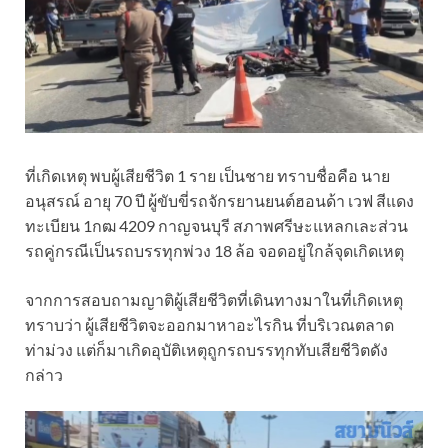
ที่เกิดเหตุ พบผู้เสียชีวิต 1 ราย เป็นชาย ทราบชื่อคือ นาย
อนุสรณ์ อายุ 70 ปี ผู้ขับขี่รถจักรยานยนต์ฮอนด้า เวฟ สีแดง
ทะเบียน 1กฒ 4209 กาญจนบุรี สภาพศรีษะแหลกเละส่วน
รถคู่กรณีเป็นรถบรรทุกพ่วง 18 ล้อ จอดอยู่ใกล้จุดเกิดเหตุ
จากการสอบถามญาติผู้เสียชีวิตที่เดินทางมาในที่เกิดเหตุ
ทราบว่า ผู้เสียชีวิตจะออกมาหาอะไรกิน ที่บริเวณตลาด
ท่าม่วง แต่ก็มาเกิดอุบัติเหตุถูกรถบรรทุกทับเสียชีวิตดัง
กล่าว