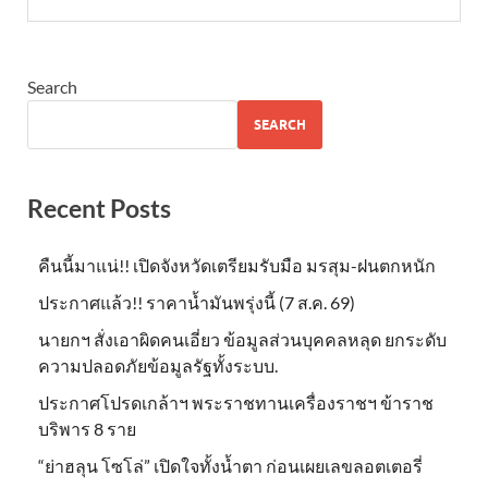
Search
SEARCH
Recent Posts
คืนนี้มาแน่!! เปิดจังหวัดเตรียมรับมือ มรสุม-ฝนตกหนัก
ประกาศแล้ว!! ราคาน้ำมันพรุ่งนี้ (7 ส.ค. 69)
นายกฯ สั่งเอาผิดคนเอี่ยว ข้อมูลส่วนบุคคลหลุด ยกระดับ
ความปลอดภัยข้อมูลรัฐทั้งระบบ.
ประกาศโปรดเกล้าฯ พระราชทานเครื่องราชฯ ข้าราช
บริพาร 8 ราย
“ย่าฮลุน โซโล่” เปิดใจทั้งน้ำตา ก่อนเผยเลขลอตเตอรี่