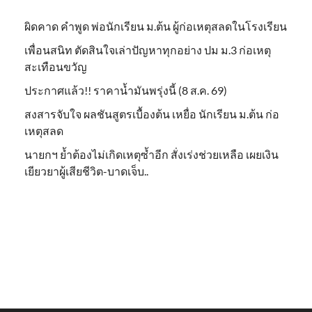
ผิดคาด คำพูด พ่อนักเรียน ม.ต้น ผู้ก่อเหตุสลดในโรงเรียน
เพื่อนสนิท ตัดสินใจเล่าปัญหาทุกอย่าง ปม ม.3 ก่อเหตุ
สะเทือนขวัญ
ประกาศแล้ว!! ราคาน้ำมันพรุ่งนี้ (8 ส.ค. 69)
สงสารจับใจ ผลชันสูตรเบื้องต้น เหยื่อ นักเรียน ม.ต้น ก่อ
เหตุสลด
นายกฯ ย้ำต้องไม่เกิดเหตุซ้ำอีก สั่งเร่งช่วยเหลือ เผยเงิน
เยียวยาผู้เสียชีวิต-บาดเจ็บ..