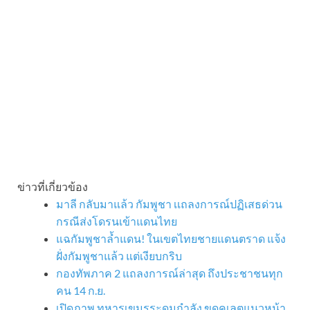
ข่าวที่เกี่ยวข้อง
มาลี กลับมาแล้ว กัมพูชา เเถลงการณ์ปฏิเสธด่วน
กรณีส่งโดรนเข้าแดนไทย
แฉกัมพูชาล้ำแดน! ในเขตไทยชายแดนตราด แจ้ง
ฝั่งกัมพูชาแล้ว แต่เงียบกริบ
กองทัพภาค 2 แถลงการณ์ล่าสุด ถึงประชาชนทุก
คน 14 ก.ย.
เปิดภาพ ทหารเขมรระดมกำลัง ขุดคูเลตแนวหน้า