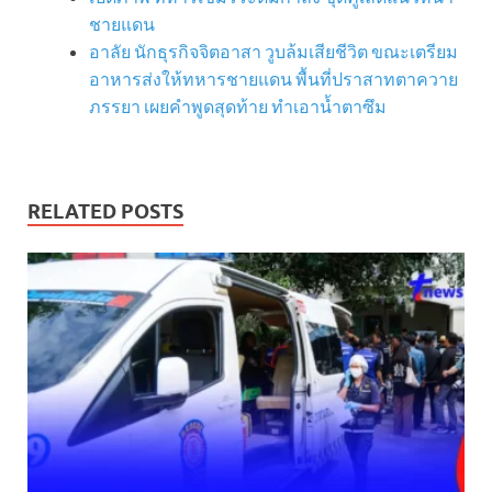
ชายแดน
อาลัย นักธุรกิจจิตอาสา วูบล้มเสียชีวิต ขณะเตรียม
อาหารส่งให้ทหารชายแดน พื้นที่ปราสาทตาควาย
ภรรยา เผยคำพูดสุดท้าย ทำเอาน้ำตาซึม
RELATED POSTS