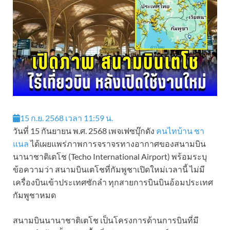
15 ก.ย. 2568 เวลา 11:59 น.
วันที่ 15 กันยายน พ.ศ. 2568 เพจเฟซบุ๊กดัง
คนไทบ้าน ชา
แนล
ได้เผยแพร่ภาพการจราจรทางอากาศของสนามบิน
นานาชาติเตโช (Techo International Airport) พร้อมระบุ
ข้อความว่า สนามบินเตโชที่กัมพูชาเปิดใหม่เวลานี้ ไม่มี
เครื่องบินเข้าประเทศซักลำ ทุกสายการบินบินอ้อมประเทศ
กัมพูชาหมด
สนามบินนานาชาติเตโช เป็นโครงการด้านการบินที่มี