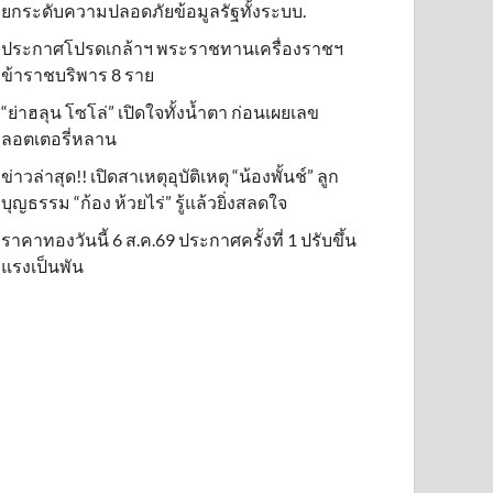
ยกระดับความปลอดภัยข้อมูลรัฐทั้งระบบ.
ประกาศโปรดเกล้าฯ พระราชทานเครื่องราชฯ
ข้าราชบริพาร 8 ราย
“ย่าฮลุน โซโล่” เปิดใจทั้งน้ำตา ก่อนเผยเลข
ลอตเตอรี่หลาน
ข่าวล่าสุด!! เปิดสาเหตุอุบัติเหตุ “น้องพั้นช์” ลูก
บุญธรรม “ก้อง ห้วยไร่” รู้แล้วยิ่งสลดใจ
ราคาทองวันนี้ 6 ส.ค.69 ประกาศครั้งที่ 1 ปรับขึ้น
แรงเป็นพัน