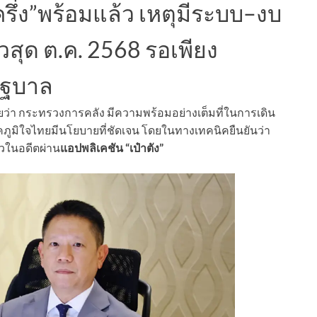
ึ่ง”พร้อมแล้ว เหตุมีระบบ–งบ
วสุด ต.ค. 2568 รอเพียง
ัฐบาล
่า กระทรวงการคลัง มีความพร้อมอย่างเต็มที่ในการเดิน
ูมิใจไทยมีนโยบายที่ชัดเจน โดยในทางเทคนิคยืนยันว่า
วในอดีตผ่าน
แอปพลิเคชัน “เป๋าตัง”