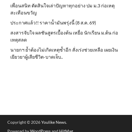
เพื่อนสนิท ตัดสินใจเล่าปัญหาทุกอย่าง ปม ม.3 ก่อเหตุ
สะเทือนขวัญ
ประกาศแล้ว!! ราคาน้ำมันพรุ่งนี้ (8 ส.ค. 69)
สงสารจับใจ ผลชันสูตรเบื้องต้น เหยื่อ นักเรียน ม.ต้น ก่อ
เหตุสลด
นายกฯ ย้ำต้องไม่เกิดเหตุซ้ำอีก สั่งเร่งช่วยเหลือ เผยเงิน
เยียวยาผู้เสียชีวิต-บาดเจ็บ..
Copyright © 2026
Youlike News
.
Powered by
WordPress
and
HitMag
.