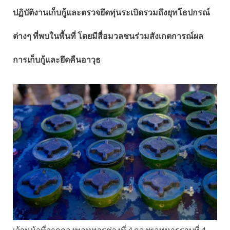
ปฏิบัติงานเก็บกู้และตรวจยึดทุ่นระเบิดรวมถึงยุทโธปกรณ์
ต่างๆ ที่พบในพื้นที่ โดยมีสื่อมวลชนร่วมสังเกตการณ์ผล
การเก็บกู้และยึดคืนอาวุธ
เจ้าหน้าที่จากกองพลทหารช่างที่ 4 กองพลทหารราบที่ 4