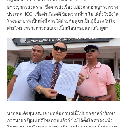
อาชญากรสงคราม ซึ่งควรส่งเรื่องไปยังศาลอาญาระหว่าง
ประเทศ (ICC) เพื่อดำเนินคดี ข้อความที่ว่า ไม่ได้ตั้งใจยิงใส่
โรงพยาบาล เป็นสิ่งที่ควรให้ฝ่ายกัมพูชาเป็นผู้ชี้แจง ไม่ใช่
ฝ่ายไทย เพราะการตอบเช่นนี้เสมือนตอบแทนกัมพูชา
หากสมเด็จฮุนเซน เอาบทสัมภาษณ์นี้ไปบอกศาลว่ารักษา
การนายกรัฐมนตรีไทยตอบแล้วว่าไม่ได้ตั้งใจ ศาลจะฟัง