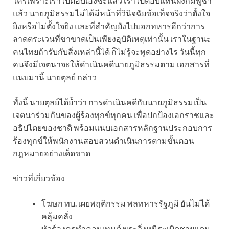
ใครเพราะเราไปตอบเองซะแล้ว เราไปตอบแทนฝั่งกัมพูชา
แล้ว นายภูมิธรรมไม่ได้มีหน้าที่วินิจฉัยข้อเท็จจริงว่าตั้งใจ
ยิงหรือไม่ตั้งใจยิง และที่สำคัญยังไปบอกทหารอีกว่าการ
ลาดตระเวนที่ขาขาดเป็นเพียงอุบัติเหตุเท่านั้น เราในฐานะ
คนไทยถ้ารับกับสิ่งเหล่านี้ได้ ก็ไม่รู้จะพูดอย่างไร วันนี้ทุก
คนจึงมีเจตนาจะให้ดำเนินคดีนายภูมิธรรมตาม เอกสารที่
แนบมานี้ นายตุลย์ กล่าว
ทั้งนี้ นายตุลย์ได้ย้ำว่า การดำเนินคดีกับนายภูมิธรรมเป็น
เจตนาร่วมกันของผู้ร้องทุกข์ทุกคน เพื่อปกป้องเอกราชและ
อธิปไตยของชาติ พร้อมแนบเอกสารหลักฐานประกอบการ
ร้องทุกข์ให้พนักงานสอบสวนดำเนินการตามขั้นตอน
กฎหมายอย่างเด็ดขาด
ข่าวที่เกี่ยวข้อง
โฆษก ทบ. เผยพฤติกรรม พลทหารรัฐภูมิ ยันไม่ได้
คลุ้มคลั่ง
ทัวร์ลงครูทำคอนเทนต์ พระวิ่งหนีระเบิดชายแดน