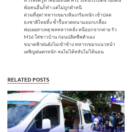
พ้อคนอื่นก็ทำ แต่ไม่ถูกตำหนิ
ด่วนที่สุด! ทหารเขมรเหิมเกริมหนัก เข้าปลด
ธงชาติไทยทิ้ง ซ้ำรื้อลวดหนามออกเกลี้ยง
พ่อเผยสาเหตุ พลทหารคลั่ง หนีออกจากค่าย รัว
M16 ใส่ชาวบ้าน ก่อนปลิดชีพตัวเอง
ขนาดฟ้าฝนยังไม่เข้าข้าง ทหารเขมรแนวหน้า
เผชิญฝนตกหนัก จนไม่ได้หลับไม่ได้นอน
RELATED POSTS