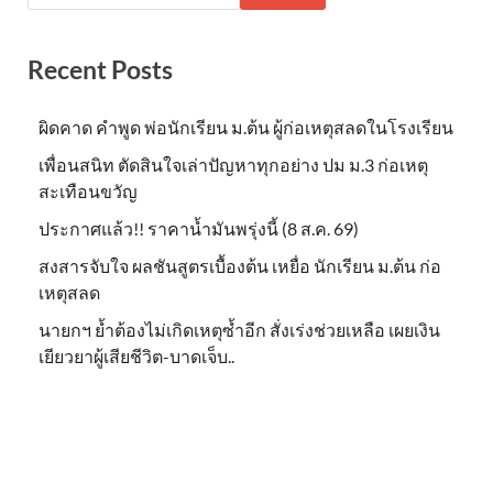
Recent Posts
ผิดคาด คำพูด พ่อนักเรียน ม.ต้น ผู้ก่อเหตุสลดในโรงเรียน
เพื่อนสนิท ตัดสินใจเล่าปัญหาทุกอย่าง ปม ม.3 ก่อเหตุ
สะเทือนขวัญ
ประกาศแล้ว!! ราคาน้ำมันพรุ่งนี้ (8 ส.ค. 69)
สงสารจับใจ ผลชันสูตรเบื้องต้น เหยื่อ นักเรียน ม.ต้น ก่อ
เหตุสลด
นายกฯ ย้ำต้องไม่เกิดเหตุซ้ำอีก สั่งเร่งช่วยเหลือ เผยเงิน
เยียวยาผู้เสียชีวิต-บาดเจ็บ..