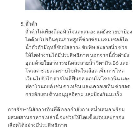
ถั่วดำ
ถั่วดำไม่เพียงดีต่อหัวใจและสมอง แต่ยังช่วยปกป้อง
ไตด้วยโปรตีนคุณภาพสูงที่ช่วยซ่อมแซมเซลล์ไต
น้ำถั่วดำมีฤทธิ์ขับปัสสาวะ ขับพิษ ละลายนิ่ว ช่วย
ให้ไตทำงานได้มีประสิทธิภาพ นอกจากนี้ถั่วดำยัง
อุดมด้วยใยอาหารชนิดละลายน้ำ วิตามิน B6 และ
โฟเลต ช่วยลดคราบไขมันในเลือด เพิ่มการไหล
เวียนไปยังไต สารโพลีฟีนอล แอนโทไซยานิน และ
ฟลาโวนอยด์ เช่น คาเทชิน และเควอเซทิน ช่วยลด
การอักเสบ ต้านอนุมูลอิสระ และป้องกันมะเร็ง
การรักษานิสัยการกินที่ดี ออกกำลังกายสม่ำเสมอ พร้อม
ผสมผสานอาหารเหล่านี้ จะช่วยให้ไตแข็งแรงและกรอง
เลือดได้อย่างมีประสิทธิภาพ