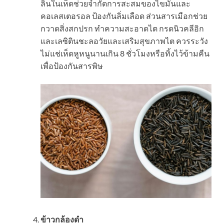
ลินในเห็ดช่วยจำกัดการสะสมของไขมันและ
คอเลสเตอรอล ป้องกันลิ่มเลือด ส่วนสารเมือกช่วย
กวาดสิ่งสกปรก ทำความสะอาดไต กรดนิวคลีอิก
และเลซิตินชะลอวัยและเสริมสุขภาพไต ควรระวัง
ไม่แช่เห็ดหูหนูนานเกิน 8 ชั่วโมงหรือทิ้งไว้ข้ามคืน
เพื่อป้องกันสารพิษ
ข้าวกล้องดำ