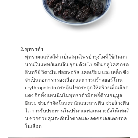
พุทราดำ
พุทราผลแห้งสีดำ เป็นสมุนไพรบำรุงไตที่ใช้กันมา
นานในแพทย์แผนจีน อุดมด้วยโปรตีน กลูโคส กรด
อินทรีย์ วิตามิน ฟอสฟอรัส แคลเซียม และเหล็ก ซึ่ง
จำเป็นต่อการกรองเลือดและการสร้างฮอร์โมน
erythropoietin กระตุ้นไขกระดูกให้สร้างเม็ดเลือด
แดง อีกทั้งแทนนินในพุทราดำมีฤทธิ์ต้านอนุมูล
อิสระ ช่วยกำจัดโลหะหนักและสารพิษ ช่วยล้างพิษ
ไต การรับประทานในปริมาณพอเหมาะยังให้เพคติ
น ช่วยควบคุมระดับน้ำตาลและลดคอเลสเตอรอล
ในเลือด