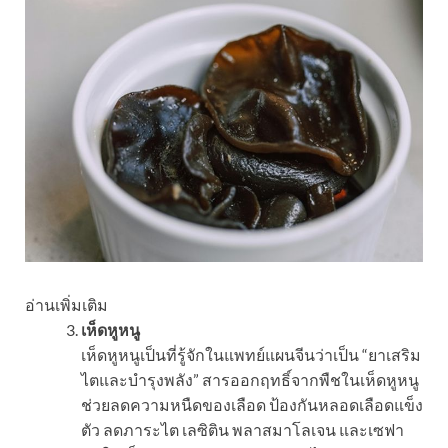
อ่านเพิ่มเติม
เห็ดหูหนู
เห็ดหูหนูเป็นที่รู้จักในแพทย์แผนจีนว่าเป็น “ยาเสริม
ไตและบำรุงพลัง” สารออกฤทธิ์จากพืชในเห็ดหูหนู
ช่วยลดความหนืดของเลือด ป้องกันหลอดเลือดแข็ง
ตัว ลดภาระไต เลซิติน พลาสมาโลเจน และเซฟา