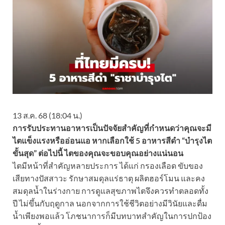
13 ส.ค. 68 (18:04 น.)
การรับประทานอาหารเป็นปัจจัยสำคัญที่กำหนดว่าคุณจะมี
ไตแข็งแรงหรืออ่อนแอ หากเลือกใช้ 5 อาหารสีดำ “บำรุงไต
ขั้นสุด” ต่อไปนี้ ไตของคุณจะขอบคุณอย่างแน่นอน
ไตมีหน้าที่สำคัญหลายประการ ได้แก่ กรองเลือด ขับของ
เสียทางปัสสาวะ รักษาสมดุลแร่ธาตุ ผลิตฮอร์โมน และคง
สมดุลน้ำในร่างกาย การดูแลสุขภาพไตจึงควรทำตลอดทั้ง
ปี ไม่ขึ้นกับฤดูกาล นอกจากการใช้ชีวิตอย่างมีวินัยและดื่ม
น้ำเพียงพอแล้ว โภชนาการก็มีบทบาทสำคัญในการปกป้อง