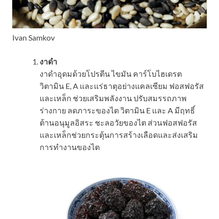
Ivan Samkov
งาดำ
งาดำอุดมด้วยโปรตีน ไขมัน คาร์โบไฮเดรต
วิตามิน E, A และแร่ธาตุอย่างแคลเซียม ฟอสฟอรัส
และเหล็ก ช่วยเสริมพลังงาน ปรับสมรรถภาพ
ร่างกาย ลดภาระของไต วิตามิน E และ A มีฤทธิ์
ต้านอนุมูลอิสระ ชะลอวัยของไต ส่วนฟอสฟอรัส
และเหล็กช่วยกระตุ้นการสร้างเลือดและส่งเสริม
การทำงานของไต