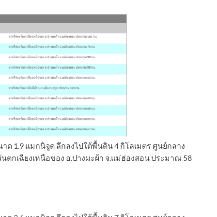
าด 1.9 แมกนิจูด ลึกลงไปใต้พื้นดิน 4 กิโลเมตร ศูนย์กลาง
วันตกเฉียงเหนือของ อ.ปางมะผ้า จ.แม่ฮ่องสอน ประมาณ 58