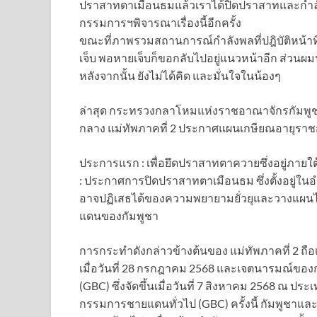
ปราสาทตาเมือนธมแล้วเราได้ปิดปราสาทและกำลังพ
กรรมการฯพิจารณาเรื่องนี้อีกครั้ง
ขณะที่ภาพรวมสถานการณ์กำลังพลที่ปฎิบัติหน้าท
เจ็บ พอหายเจ็บก็ขอกลับไปอยู่แนวหน้าอีก ส่วนผมนั
หลังจากนั้น ยังไม่ได้คิด และมั่นใจในน้องๆ
ล่าสุด กระทรวงกลาโหมแห่งราชอาณาจักรกัมพูชา อ
กลาง แม่ทัพภาคที่ 2 ประกาศแผนเกษียณอายุราชการ
ประการแรก : เพื่อยึดปราสาทตาควายซึ่งอยู่ภา
: ประกาศการปิดปราสาทตาเมือนธม ซึ่งตั้งอยู่ในอ
อาจปฏิเสธได้ของความพยายามยั่วยุและวางแผนไ
แดนของกัมพูชา
การกระทำดังกล่าวข้างต้นของ แม่ทัพภาคที่ 2 ถื
เมื่อวันที่ 28 กรกฎาคม 2568 และเจตนารมณ์
(GBC) ซึ่งจัดขึ้นเมื่อวันที่ 7 สิงหาคม 2568 ณ
กรรมการชายแดนทั่วไป (GBC) ครั้งนี้ กัมพูชาและไท