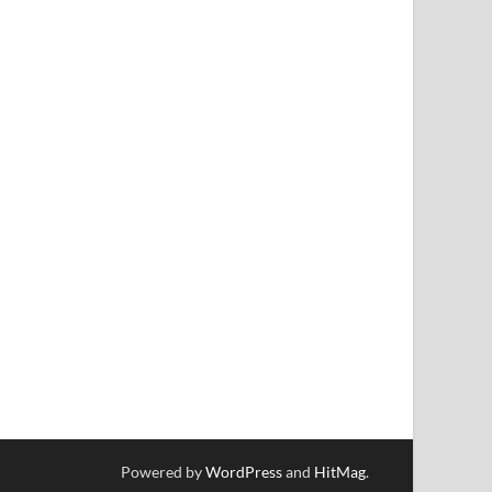
Powered by
WordPress
and
HitMag
.