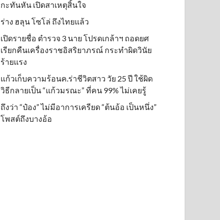
กะทันหัน เปิดสาเหตุสิ้นใจ
ร่าง ฮลุน โซโล่ ถึงไทยแล้ว
เปิดรายชื่อ ตำรวจ 3 นาย โปรดเกล้าฯ ถอดยศ
เรียกคืนเครื่องราชอิสริยาภรณ์ กระทำผิดวินัย
ร้ายแรง
แก้วเก็บความร้อนค.ร่าชีวิตสาว วัย 25 ปี ใช้ผิด
วิธีกลายเป็น “แก้วมรณะ” ที่คน 99% ไม่เคยรู้
ถึงว่า “ป๋อง” ไม่มีอาการเครียด “ต้นอ้อ เป็นหนึ่ง”
โพสต์ถึงบางอ้อ