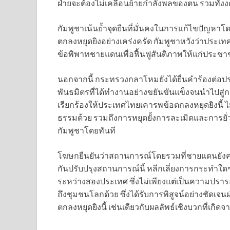
ฝ่ายจะต้องไม่เคลื่อนย้ายกำลังพลของตน รวมทั้ง
กัมพูชาเน้นย้ำจุดยืนที่มั่นคงในการแก้ไขปัญหาโ
ตกลงหยุดยิงอย่างเคร่งครัด กัมพูชาหวังว่าประเทศ
ข้อพิพาทชายแดนเพื่อฟื้นฟูสันติภาพให้แก่ประช
นอกจากนี้ กระทรวงกลาโหมยังได้ยื่นคำร้องต่อ
พันธมิตรที่ได้ทำงานอย่างขยันขันแข็งจนนำไปสู่
เรียกร้องให้ประเทศไทยเคารพข้อตกลงหยุดยิงนี้ ไม่
ธรรมด้วย รวมถึงการหยุดยั้งการละเมิดและการยั่
กัมพูชาโดยทันที
โฆษกยืนยันว่าสถานการณ์โดยรวมที่ชายแดนยังคงส
กันปรับปรุงสถานการณ์นี้ หลีกเลี่ยงการกระทำใด
ระหว่างสองประเทศ ซึ่งไม่เพียงแต่เป็นความปรา
ถึงชุมชนโลกด้วย ซึ่งได้รับการพิสูจน์อย่างชั
ตกลงหยุดยิงนี้ เช่นเดียวกับผลลัพธ์เชิงบวกที่เ