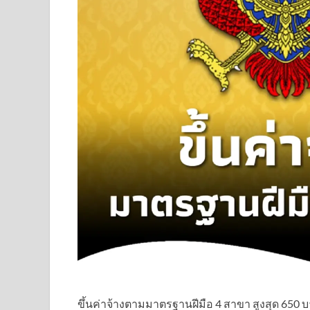
ขึ้นค่าจ้างตามมาตรฐานฝีมือ 4 สาขา สูงสุด 650 