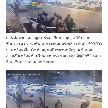
ก่อนต่อมาศาลอาญา ถ.รัชดาภิเษก อนุญาตให้ปล่อย
ชั่วคราว ส.ต.อ.นําทัพ โดยวางหลักทรัพย์ประกันตัว 500,000
บาท พร้อมเงื่อนไขห้ามยุ่งเหยิงพยานหลักฐาน ห้ามพก
อาวุธปืน พร้อมห้ามไปพบกับภรรยาและญาติผู้เสียชีวิต และ
ห้ามเดินทางออกนอกประเทศ