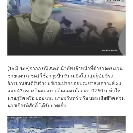
(16 มิ.ย.69)จากกรณี ส.ต.อ.นำทัพ เจ้าหน้าที่ตำรวจตระเวน
ชายแดน (ตชด.) ใช้อาวุธปืน 9 มม. ยิงใส่กลุ่มผู้ขับขี่รถ
จักรยานยนต์รับจ้าง บริเวณปากซอยประชาสงเคราะห์ 38
และ 43 แขวงดินแดง เขตดินแดง เมื่อเวลา 02.50 น. ทำให้
นายภูริต หรือ บอย และ นายชรินทร์ หรือ บอล เสียชีวิต ส่วน
นายเกียรติศักดิ์ ได้รับบาดเจ็บ