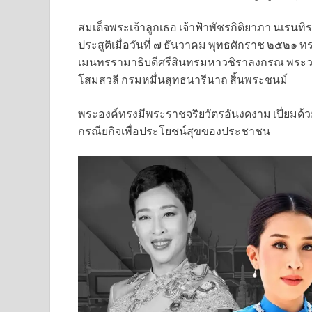
สมเด็จพระเจ้าลูกเธอ เจ้าฟ้าพัชรกิติยาภา นเรน
ประสูติเมื่อวันที่ ๗ ธันวาคม พุทธศักราช ๒๕
เมนทรรามาธิบดีศรีสินทรมหาวชิราลงกรณ พระวชิรเก
โสมสวลี กรมหมื่นสุทธนารีนาถ สิ้นพระชนม์
พระองค์ทรงมีพระราชจริยวัตรอันงดงาม เปี่ยมด้
กรณียกิจเพื่อประโยชน์สุขของประชาชน