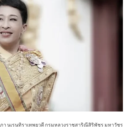
ิยาภา นเรนทิราเทพยวดี กรมหลวงราชสาริณีสิริพัชร มหาวัชร