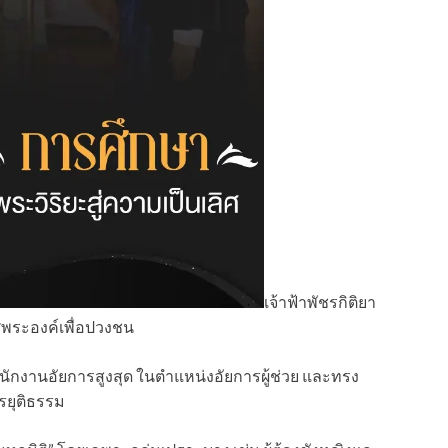
เจ้าฟ้าพัชรกิติยา
ศพระองค์เพื่อปวงชน
กงานอัยการสูงสุด ในตำแหน่งอัยการผู้ช่วย และทรง
รยุติธรรม