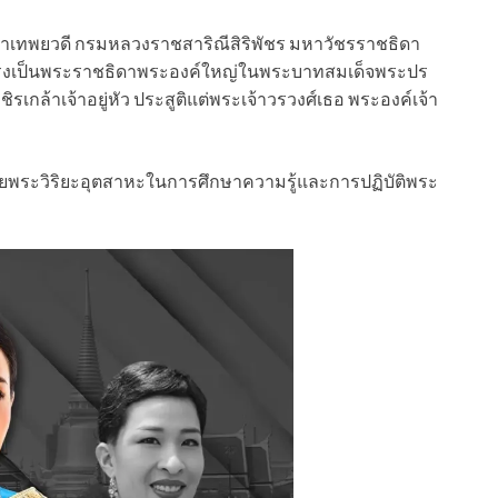
ทิราเทพยวดี กรมหลวงราชสาริณีสิริพัชร มหาวัชรราชธิดา
๒๑ ทรงเป็นพระราชธิดาพระองค์ใหญ่ในพระบาทสมเด็จพระปร
ล้าเจ้าอยู่หัว ประสูติแต่พระเจ้าวรวงศ์เธอ พระองค์เจ้า
วยพระวิริยะอุตสาหะในการศึกษาความรู้และการปฏิบัติพระ