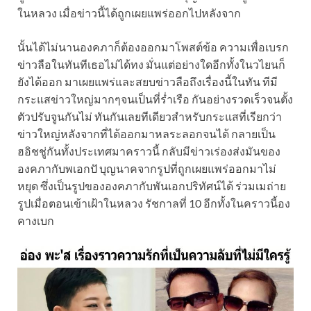
ในหลวง เมื่อข่าวนี้ได้ถูกเผยแพร่ออกไปหลังจาก
นั้นได้ไม่นานองคภาก็ต้องออกมาโพสต์ข้อ ความเพื่อเบรก
ข่าวลือในทันทีเธอไม่ได้ทง มั่นแต่อย่างใดอีกทั้งในวไยนก็
ยังได้ออก มาเผยแพร่และสยบข่าวลือถึงเรื่องนี้ในทัน ทีมี
กระแสข่าวใหญ่มากๆจนเป็นที่ร่ำเรือ กันอย่างรวดเร็วจนตั้ง
ตัวปรับจูนกันไม่ ทันกันเลยทีเดียวสำหรับกระแสที่เรียกว่า
ข่าวใหญ่หลังจากที่ได้ออกมาหลระลอกจนได้ กลายเป็น
ฮอิชชู่กันทั้งประเทศมาคราวนี้ กลับมีข่าวเร่องส่งมันของ
องคภากับพเอกปั บุญนาคจากรูปที่ถูกเผยแพร่ออกมาไม่
หยุด ซึ่งเป็นรูปขององคภากับพันเอกปริทัศน์ได้ ร่วมเมถ่าย
รูปเมื่อตอนเข้าเฝ้าในหลวง รัชกาลที่ 10 อีกทั้งในคราวนี้อง
คางเบก