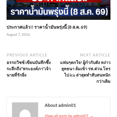
ประกาศแล้ว!! ราคาน้ำมันพรุ่งนี้ (8 ส.ค. 69)
August 7, 2026
PREVIOUS ARTICLE
NEXT ARTICLE
อรรถวิชช์ เขียนบันทึกซึ้ง
แฟนๆตกใจ! ผู้กำกับดัง หง่าว
ระลึกถึง”พระองค์ภา”เจ้า
ยุทธนา ล้มเข้า รพ.ด่วน โทร
นายที่รักยิ่ง
ไป icu ล่าสุดทำสับสนหนัก
กว่าเดิม
About admin01
View all posts by admin01 →