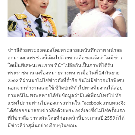
ข่าวลืด้วยพระองคเองโดยพระสายแคบันทึกภาพ หน้าจอ
อกมาเผยแพร่ช่วงนี้เต็มไปด้วยข่าว ลือขอแจ้งว่าไม่มีข่าว
ใดเป็นพิเศษนะคะภาพ ที่นำไปลือกันเป็นภาพที่ได้รับ
พระราชทาน เครื่องหมายทางทหารเมื่อวันที่ 24 กันยาย
2562 ที่ผ่านมาไม่ใช่ข่าวดังที่ร่ำรือ กันไม่มีข่าวอะไรพิเศษ
นอกจากทำงานและใช้ ชีวิตปกติทั่วไปทางทีมงานได้สอบ
ถามหนึใน พระสหายได้รับข้อมูลว่ามีแต่เพื่อนโทรไป ทัก
แชทไปถามท่านไปคองเกรสท่านใน Facebook แทบทลงจึง
ได้ส่งออกมาสยบข่าวลือด้วยพระ องค์เองซึ่งไม่ใช่ครั้งแรก
ที่มีข่าวลือ ว่าทงมันโดยที่ก่อนหน้านี้ประมาณปี 2559 ก็ได้
มีข่าวลืว่าสุมั่นอย่างเงียบๆในขณะ