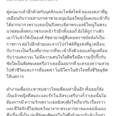
คู่มนมาแล้วอีกด้วยกับบุคลิกและไลฟ์สไตล์ ขององคภาที่ดู
เหมือนกับว่าเหล่าบรรดาชาย หนุ่มน้อยใหญ่นั้นคงจะเข้าถึง
ได้ยากมาก เพราะเธอเป็นถึงพระธิดาพระองค์ใหญ่ในพระ
บาทสมเด็จพระวชรเกลเจ้าวัวอีกทั้งเธอก็ ยังได้ถูกวางตัว
เอาไว้แล้วให้เป็นองค์ รัชทายาทผู้สืบทอดราชบัลลังก์เป็น
ราชการ ต่อไปอีกด้วยและจากโปรไฟล์ที่สูงส่งที่ดู เหมือน
กับว่าจะเป็นเรื่องที่ยากมากที่จะ เข้าถึงตัวเธอแลก็ดูเหมือน
กับว่าองคภาจะ ไม่มีความสนใจใยดีหรือมีความกุ๊กกิ๊กกับ
ชัยใดเป็นพิเศษเลยหรือว่าเธอนั้นอยากที่ จะครองความสวย
ไปชั่วชีวิตและการที่องคพา ไม่มีใครในหัวใจจทั้งชีวิตอุทิศ
ให้แต่การ
ทำงานเพื่อประชาชนชาวไทยเพียงเท่านั้นอีก ทั้งเธอก็ยัง
เป็นเจ้าหญิงที่สมถะและรักใน อิสระเสรีบางก็ว่าเธอนั้นไม่
ต้องการมี ความรักเพราะเธอยังคงฝังใจเกี่ยวกับ เรื่องราว
และชีวิตรักที่ไม่สมหวังมาจาก พระมารดาของเธอนั่นเอง
ซึ่งเรื่องนี้เป็น ปมที่ยังคงติดอยู่ในใจซึ่งถ้าหากรู้แล้ว ก็อย่า