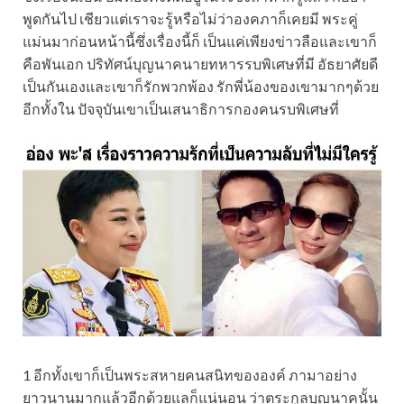
พูดกันไป เชียวแต่เราจะรู้หรือไม่ว่าองคภาก็เคยมี พระคู่
แม่นมาก่อนหน้านี้ซึ่งเรื่องนี้ก็ เป็นแค่เพียงข่าวลือและเขาก็
คือพันเอก ปริทัศน์บุญนาคนายทหารรบพิเศษที่มี อัธยาศัยดี
เป็นกันเองและเขาก็รักพวกพ้อง รักพี่น้องของเขามากๆด้วย
อีกทั้งใน ปัจจุบันเขาเป็นเสนาธิการกองคนรบพิเศษที่
1 อีกทั้งเขาก็เป็นพระสหายคนสนิทขององค์ ภามาอย่าง
ยาวนานมากแล้วอีกด้วยแลก็แน่นอน ว่าตระกูลบุญนาคนั้น