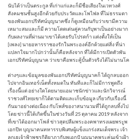
นับได้ว่าเป็นตระกูล ที่เก่าแก่และก็มีชื่อเสียงในเวทวงศ์
สังคมชนชั้นสูงอีกด้วยกับประวัตและโพไฟล ที่ไม่ธรรมดา
ของพันเอกปริทัศน์บุญนาคซึ่ง ก็ดูเหมือนกับว่าเขามีความ
เหมาะสมและก็มี ความโดดเด่นคู่ควนกับุพาเป็นอย่างมาก
กับผลงานที่ผ่านมาเขาได้เคยรับโปรดก้า แต่งตั้งให้เป็น
[เพลง] นายอหารราชองรักในพระองค์อีกด้วยแต่สิ่ง ที่น่า
แปลกใจมากไปกว่านั้นก็คือหลังจาก ที่ได้มีการเปิดตัวพัน
เอกปริทัศน์บุญนาค ว่าเขาคือพระคู้บั้นตัวจริงได้ไม่นานโค
ต่างๆและข้อมูลของพันเอกปริทัศน์บุญนาคก็ ได้ถูกลบออก
ไปจากอินเทอร์เน็ตทั้งหมดใน ทันทีและก็ไม่มีการพูดถึง
เรื่องนี้แต่ อย่างใดโดยนายแอมาชนักข่าวและนักวิจารณ์
ราชวงศ์ไทยเขาก็ได้ตามติดและเก็บข้อมูล เกี่ยวกับเรื่องนี้
กันมาอย่างต่อเนื่อง กับโพส์ของาสนานวมที่ได้ถูกลบทิ้งไป
โดย ข่าวนี้ได้เกิดขึ้นในช่วงวันที่ 25 ตุลาคม 2019 หลังจาก
ที่เขาได้ออกมาโพส์ ข่าวสุดปลืมพระองคพาทรงเผยพระูพ
เอกปิท บุญนาคนทหารรบพิเศษผู้แข็งแกร่งสมเด็จพระ เจ้า
ลูกเธเจ้าฟ้าพชรกิติยาภากับพเอกปั บุญนาคพระคู่่นเข้าเฝ้า