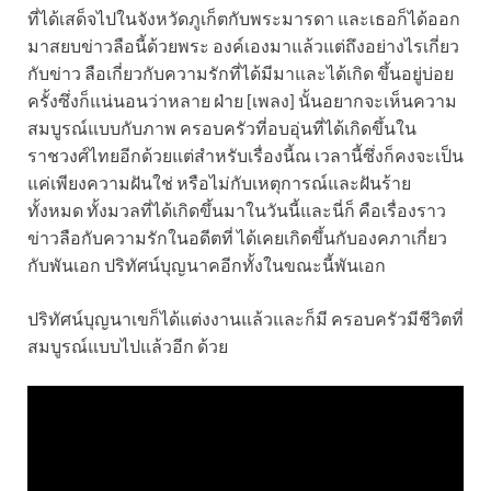
ที่ได้เสด็จไปในจังหวัดภูเก็ตกับพระมารดา และเธอก็ได้ออก
มาสยบข่าวลือนี้ด้วยพระ องค์เองมาแล้วแต่ถึงอย่างไรเกี่ยว
กับข่าว ลือเกี่ยวกับความรักที่ได้มีมาและได้เกิด ขึ้นอยู่บ่อย
ครั้งซึ่งก็แน่นอนว่าหลาย ฝ่าย [เพลง] นั้นอยากจะเห็นความ
สมบูรณ์แบบกับภาพ ครอบครัวที่อบอุ่นที่ได้เกิดขึ้นใน
ราชวงศ์ไทยอีกด้วยแต่สำหรับเรื่องนี้ณ เวลานี้ซึ่งก็คงจะเป็น
แค่เพียงความฝันใช่ หรือไม่กับเหตุการณ์และฝันร้าย
ทั้งหมด ทั้งมวลที่ได้เกิดขึ้นมาในวันนี้และนี่ก็ คือเรื่องราว
ข่าวลือกับความรักในอดีตที่ ได้เคยเกิดขึ้นกับองคภาเกี่ยว
กับพันเอก ปริทัศน์บุญนาคอีกทั้งในขณะนี้พันเอก
ปริทัศน์บุญนาเขก็ได้แต่งงานแล้วและก็มี ครอบครัวมีชีวิตที่
สมบูรณ์แบบไปแล้วอีก ด้วย