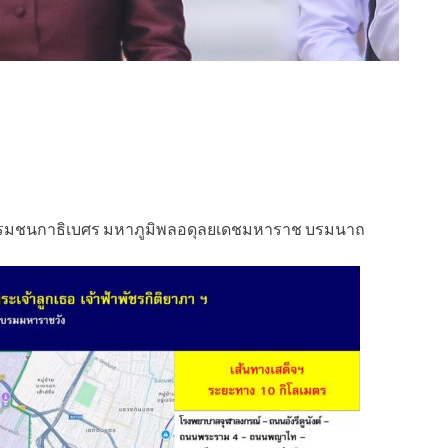
บรมชนกาธิเบศร มหาภูมิพลอดุลยเดชมหาราช บรมนาถ