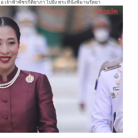
เจ้าฟ้าพัชรกิติยาภา ไปยัง พระที่นั่งพิมานรัตยา