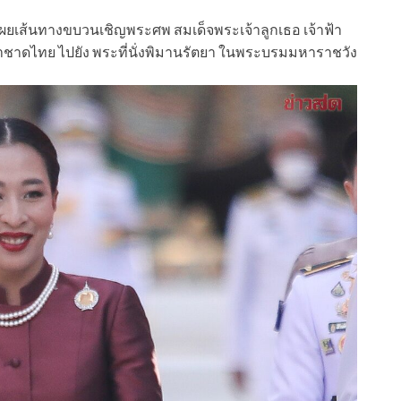
เผยเส้นทางขบวนเชิญพระศพ สมเด็จพระเจ้าลูกเธอ เจ้าฟ้า
ชาดไทย ไปยัง พระที่นั่งพิมานรัตยา ในพระบรมมหาราชวัง