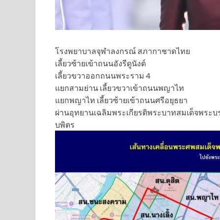
โรงพยาบาลจุฬาลงกรณ์ สภากาชาดไทย
เลี้ยวซ้ายเข้าถนนอังรีดูนังต์
เลี้ยวขวาออกถนนพระราม 4
แยกสามย่าน เลี้ยวขวาเข้าถนนพญาไท
แยกพญาไท เลี้ยวซ้ายเข้าถนนศรีอยุธยา
ผ่านอุทยานเฉลิมพระเกียรติพระบาทสมเด็จพระ
บพิตร