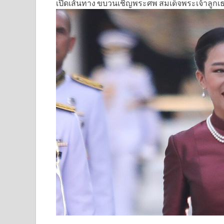
เปิดเส้นทาง ขบวนเชิญพระศพ สมเด็จพระเจ้าลูกเธอ 