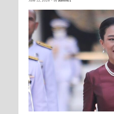
June 12, 2026
-
by
admin01