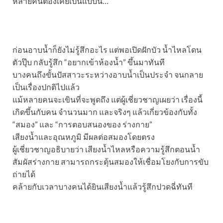
หลายคนต้องเคยเป็นแบบนี้…
ก่อนอาบน้ำก็ยังไม่รู้สึกอะไร แต่พอเปิดฝักบัว น้ำไหลโดน
ตัวปุ๊บ กลับรู้สึก “อยากเข้าห้องน้ำ” ขึ้นมาทันที
บางคนถึงขั้นปัสสาวะระหว่างอาบน้ำเป็นประจำ จนกลาย
เป็นเรื่องปกติไปแล้ว
แม้หลายคนจะเขินที่จะพูดถึง แต่ผู้เชี่ยวชาญเผยว่า เรื่องนี้
เกิดขึ้นกับคน จํานวนมาก และจริงๆ แล้วเกี่ยวข้องกับทั้ง
“สมอง” และ “การตอบสนองของ ร่างกาย”
เสียงน้ำและอุณหภูมิ มีผลต่อสมองโดยตรง
ผู้เชี่ยวชาญอธิบายว่า เสียงน้ำไหลหรือความรู้สึกตอนน้ำ
สัมผัสร่างกาย สามารถกระตุ้นสมองให้เชื่อมโยงกับการขับ
ถ่ายได้
คล้ายกับเวลาบางคนได้ยินเสียงน้ำแล้วรู้สึกปวดฉี่ทันที