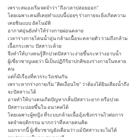
เพราะสมองเริ่มจดจำว่า “ถึงเวลาปล่อยออก”
โดยเฉพาะคนที่เคยทำแบบนี้บ่อยๆ ร่างกายจะยิ่งเกิดความ
เคยชินแบบ อัตโนมัติ
อากาศอุ่นยังทำให้ร่างกายผ่อนคลาย
เวลาร่างกายโดนน้ำอุ่น กล้ามเนื้อจะคลายตัว รวมถึงกล้าม
เนื้อกระเพาะ ปัสสาวะด้วย
จึงทำให้บางคนรู้สึกปวดปัสสาวะง่ายขึ้นระหว่างอาบน้ำ
ผู้เชี่ยวชาญเผยว่า นี่เป็นปฏิกิริยาปกติของร่างกายในหลาย
คน
แต่ก็มีเรื่องที่ควรระวังเช่นกัน
เพราะหากร่างกายเริ่ม “ติดเงื่อนไข” ว่าต้องได้ยินเสียงน้ำถึง
จะปัสสาวะได้
อาจทำให้บางคนเกิดปัญหากลั้นปัสสาวะยาก หรือปวด
ปัสสาวะบ่อยขึ้นใน อนาคตได้
โดยเฉพาะผู้หญิง ที่ระบบกล้ามเนื้ออุ้งเชิงกรานไวต่อการ
จดจำพฤติกรรม มากกว่าที่หลายคนคิด
นอกจากนี้ ผู้เชี่ยวชาญยังเตือนว่า แม้ปัสสาวะจะไม่ได้