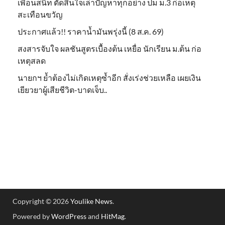
เพื่อนสนิท ตัดสินใจเล่าปัญหาทุกอย่าง ปม ม.3 ก่อเหตุ
สะเทือนขวัญ
ประกาศแล้ว!! ราคาน้ำมันพรุ่งนี้ (8 ส.ค. 69)
สงสารจับใจ ผลชันสูตรเบื้องต้น เหยื่อ นักเรียน ม.ต้น ก่อ
เหตุสลด
นายกฯ ย้ำต้องไม่เกิดเหตุซ้ำอีก สั่งเร่งช่วยเหลือ เผยเงิน
เยียวยาผู้เสียชีวิต-บาดเจ็บ..
Copyright © 2026
Youlike News
.
Powered by
WordPress
and
HitMag
.