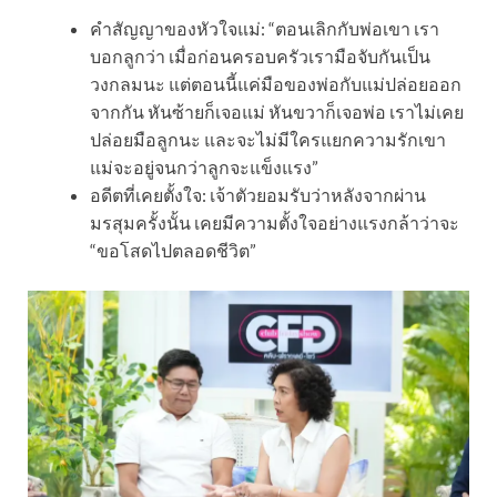
คำสัญญาของหัวใจแม่: “ตอนเลิกกับพ่อเขา เรา
บอกลูกว่า เมื่อก่อนครอบครัวเรามือจับกันเป็น
วงกลมนะ แต่ตอนนี้แค่มือของพ่อกับแม่ปล่อยออก
จากกัน หันซ้ายก็เจอแม่ หันขวาก็เจอพ่อ เราไม่เคย
ปล่อยมือลูกนะ และจะไม่มีใครแยกความรักเขา
แม่จะอยู่จนกว่าลูกจะแข็งแรง”
อดีตที่เคยตั้งใจ: เจ้าตัวยอมรับว่าหลังจากผ่าน
มรสุมครั้งนั้น เคยมีความตั้งใจอย่างแรงกล้าว่าจะ
“ขอโสดไปตลอดชีวิต”