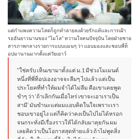
แต่กำแพงความโสดก็ถูกทำลายลงด้วยรักแท้และการเฝ้า
รออันยาวนานของ “ไมโล” หวานใจคนปัจจุบัน โดยฝ่ายชาย
สารภาพกลางรายการแบบแมนๆ ว่า แอบมองและชอบพี่ท็
อปมานานมากตั้งแต่วัยเยาว์
“ใช่ครับ เห็นเขามาตั้งแต่ ม.1 มีช่วงโมเมนต์
หนึ่งที่พี่ท็อปเองอาจจะลืมๆ ไปแล้ว แต่เป็น
ประโยคที่ทำให้ผมจำได้ไม่ลืม คือเขาเคยพูด
ขำๆ ว่า ‘ถ้าเลิกกันเมื่อไหร่ เขาจะเอาเราเป็น
สามี’ มันขำนะแต่ผมแอบคิดในใจเพราะเรา
ชอบเขาอยู่ไง แต่ก็คิดว่าคงเป็นไปไม่ได้หรอก
จนกระทั่งมีเรื่องราวให้ได้กลับมาคุยกัน ผม
เลยคิดว่าเป็นโอกาสสุดท้ายแล้ว ถ้าไม่พูดสิ่ง