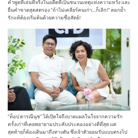
คำพูดทีเล่นทีจริงในอดีตที่เป็นชนวนเหตุแห่งความหวัง และ
ยื่นคำขาดสุดสตรอง “ถ้าไม่เคลียร์คนเก่า…ก็เลิก!” ตอกย้ำ
รักแท้ต้องเริ่มต้นด้วยความซื่อสัตย์!
“ท็อป ดารณีนุช” ได้เปิดใจถึงบาดแผลในใจจากความรัก
ครั้งเก่าที่เคยพยายามประคับประคองอย่างดีที่สุด แต่
สุดท้ายก็ต้องเดินมาถึงทางตัน ซึ่งเจ้าตัวยอมรับแบบตรงไป