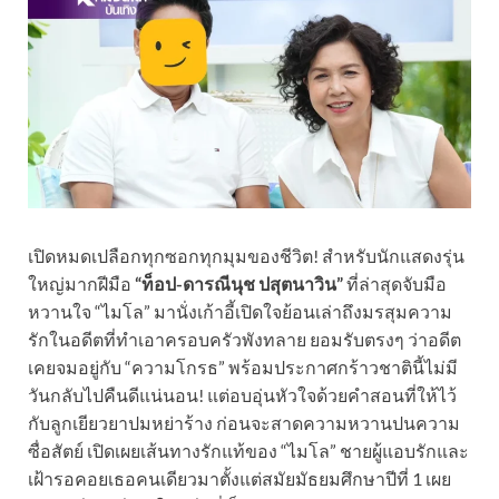
เปิดหมดเปลือกทุกซอกทุกมุมของชีวิต! สำหรับนักแสดงรุ่น
ใหญ่มากฝีมือ
“ท็อป-ดารณีนุช ปสุตนาวิน”
ที่ล่าสุดจับมือ
หวานใจ “ไมโล” มานั่งเก้าอี้เปิดใจย้อนเล่าถึงมรสุมความ
รักในอดีตที่ทำเอาครอบครัวพังทลาย ยอมรับตรงๆ ว่าอดีต
เคยจมอยู่กับ “ความโกรธ” พร้อมประกาศกร้าวชาตินี้ไม่มี
วันกลับไปคืนดีแน่นอน! แต่อบอุ่นหัวใจด้วยคำสอนที่ให้ไว้
กับลูกเยียวยาปมหย่าร้าง ก่อนจะสาดความหวานปนความ
ซื่อสัตย์ เปิดเผยเส้นทางรักแท้ของ “ไมโล” ชายผู้แอบรักและ
เฝ้ารอคอยเธอคนเดียวมาตั้งแต่สมัยมัธยมศึกษาปีที่ 1 เผย