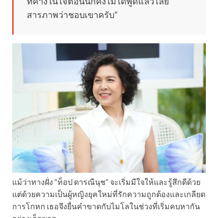
ที่ค้างในใจตอนนี้ก็คงไม่ได้พูดแล้ว เลย
สารภาพว่าชอบเขาครับ”
แม้ว่าทางฝั่ง “ท็อป ดารณีนุช” จะเริ่มมีใจให้และรู้สึกดีด้วย
แต่ด้วยความเป็นผู้หญิงยุคใหม่ที่รักความถูกต้องและเกลียด
การโกหก เธอจึงยื่นคำขาดกับไมโลในช่วงที่เริ่มคบหากัน