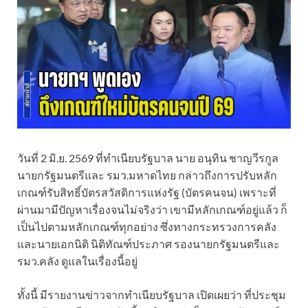
วันที่ 2 มิ.ย. 2569 ที่ทำเนียบรัฐบาล นาย อนุทิน ชาญวีรกูล
นายกรัฐมนตรีและ รมว.มหาดไทย กล่าวถึงการปรับหลัก
เกณฑ์รับสิทธิ์บัตรสวัสดิการแห่งรัฐ (บัตรคนจน) เพราะที่
ผ่านมามีปัญหาเรื่องจนไม่จริงว่า เขามีหลักเกณฑ์อยู่แล้ว ก็
เป็นไปตามหลักเกณฑ์ทุกอย่าง ซึ่งทางกระทรวงการคลัง
และนายเอกนิติ นิติทัณฑ์ประภาศ รองนายกรัฐมนตรีและ
รมว.คลัง ดูแลในเรื่องนี้อยู่
ทั้งนี้ มีรายงานข่าวจากทำเนียบรัฐบาล เปิดเผยว่า ที่ประชุม