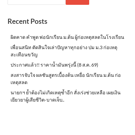
Recent Posts
ผิดคาด คำพูด พ่อนักเรียน ม.ต้น ผู้ก่อเหตุสลดในโรงเรียน
เพื่อนสนิท ตัดสินใจเล่าปัญหาทุกอย่าง ปม ม.3 ก่อเหตุ
สะเทือนขวัญ
ประกาศแล้ว!! ราคาน้ำมันพรุ่งนี้ (8 ส.ค. 69)
สงสารจับใจ ผลชันสูตรเบื้องต้น เหยื่อ นักเรียน ม.ต้น ก่อ
เหตุสลด
นายกฯ ย้ำต้องไม่เกิดเหตุซ้ำอีก สั่งเร่งช่วยเหลือ เผยเงิน
เยียวยาผู้เสียชีวิต-บาดเจ็บ..