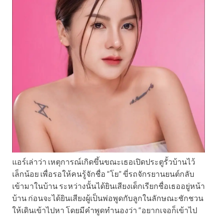
แอร์เล่าว่า เหตุการณ์เกิดขึ้นขณะเธอเปิดประตูรั้วบ้านไว้
เล็กน้อย เพื่อรอให้คนรู้จักชื่อ “โย” ขี่รถจักรยานยนต์กลับ
เข้ามาในบ้าน ระหว่างนั้นได้ยินเสียงเด็กเรียกชื่อเธออยู่หน้า
บ้าน ก่อนจะได้ยินเสียงผู้เป็นพ่อพูดกับลูกในลักษณะชักชวน
ให้เดินเข้าไปหา โดยมีคำพูดทำนองว่า “อยากเจอก็เข้าไป