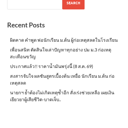
SEARCH
Recent Posts
ผิดคาด คำพูด พ่อนักเรียน ม.ต้น ผู้ก่อเหตุสลดในโรงเรียน
เพื่อนสนิท ตัดสินใจเล่าปัญหาทุกอย่าง ปม ม.3 ก่อเหตุ
สะเทือนขวัญ
ประกาศแล้ว!! ราคาน้ำมันพรุ่งนี้ (8 ส.ค. 69)
สงสารจับใจ ผลชันสูตรเบื้องต้น เหยื่อ นักเรียน ม.ต้น ก่อ
เหตุสลด
นายกฯ ย้ำต้องไม่เกิดเหตุซ้ำอีก สั่งเร่งช่วยเหลือ เผยเงิน
เยียวยาผู้เสียชีวิต-บาดเจ็บ..