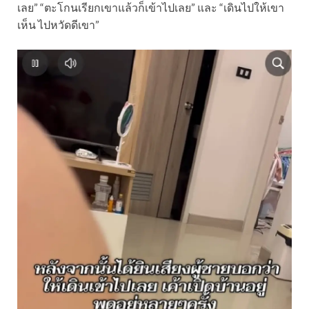
เลย” “ตะโกนเรียกเขาแล้วก็เข้าไปเลย” และ “เดินไปให้เขา
เห็น ไปหวัดดีเขา”