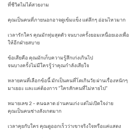
ที่ชีวิตไม่ได้สวยงาม
คุณเป็นคนที่ภายนอกอาจดูเข้มแข็ง แต่ลึกๆ อ่อนไหวมาก
เวลารักใคร คุณมักทุ่มสุดตัว จนบางครั้งยอมเหนื่อยเองเพื่อ
ให้อีกฝ่ายสบาย
ข้อเสียคือ คุณมักเก็บความรู้สึกเก่งเกินไป
จนบางครั้งไม่มีใครรู้ว่าคุณกำลังเสียใจ
หลายคนที่เลือกข้อนี้ มักเป็นคนที่โตเกินวัย ผ่านเรื่องหนักๆ
มาเยอะ และแค่ต้องการ “ใครสักคนที่ไม่หายไป”
หมายเลข 2 – คนฉลาด อ่านคนเก่ง แต่ไม่เปิดใจง่าย
คุณเป็นคนช่างสังเกตมาก
เวลาคุยกับใคร คุณดูออกเร็วว่าเขาจริงใจหรือแค่แสดง