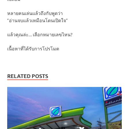
หลายคนเล่นแล้วถึงกับพูดว่า
“อ่านจบแล้วเหมือนโดนเปิดใจ”
แล้วคุณล่ะ… เลือกหมายเลขไหน?
เนื้อหาที่ได้รับการโปรโมต
RELATED POSTS