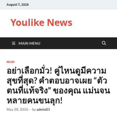
August 7, 2026
Youlike News
MAIN MENU
NEWS
อย่าเลือกมั่ว! คู่ไหนดูมีความ
สุขที่สุด? คำตอบอาจเผย “ตัว
ตนที่แท้จริง” ของคุณ แม่นจน
หลายคนขนลุก!
May 28, 2026
-
by
admin01