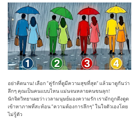
อย่าคิดนาน! เลือก “คู่รักที่ดูมีความสุขที่สุด” แล้วมาดูกันว่า
ลึกๆ คุณเป็นคนแบบไหน แม่นจนหลายคนขนลุก!
นักจิตวิทยาเผยว่า เวลามนุษย์มองความรัก เรามักถูกดึงดูด
เข้าหาภาพที่สะท้อน “ความต้องการลึกๆ” ในใจตัวเองโดย
ไม่รู้ตัว