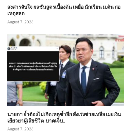
สงสารจับใจ ผลชันสูตรเบื้องต้น เหยื่อ นักเรียน ม.ต้น ก่อ
เหตุสลด
August 7, 2026
นายกฯ ย้ำต้องไม่เกิดเหตุซ้ำอีก สั่งเร่งช่วยเหลือ เผยเงิน
เยียวยาผู้เสียชีวิต-บาดเจ็บ..
August 7, 2026