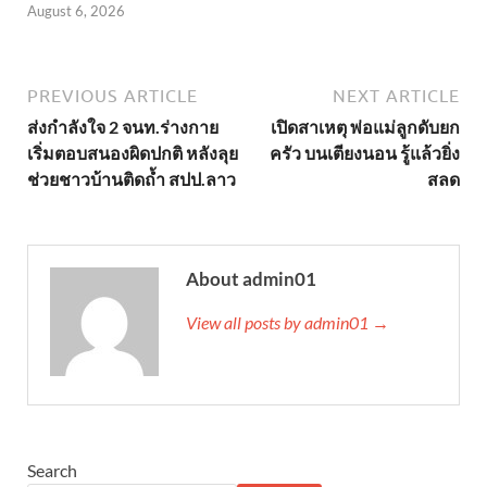
August 6, 2026
PREVIOUS ARTICLE
NEXT ARTICLE
ส่งกำลังใจ 2 จนท.ร่างกาย
เปิดสาเหตุ พ่อแม่ลูกดับยก
เริ่มตอบสนองผิดปกติ หลังลุย
ครัว บนเตียงนอน รู้แล้วยิ่ง
ช่วยชาวบ้านติดถ้ำ สปป.ลาว
สลด
About admin01
View all posts by admin01 →
Search