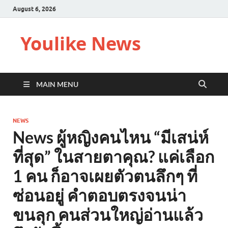
August 6, 2026
Youlike News
MAIN MENU
NEWS
News ผู้หญิงคนไหน “มีเสน่ห์
ที่สุด” ในสายตาคุณ? แค่เลือก
1 คน ก็อาจเผยตัวตนลึกๆ ที่
ซ่อนอยู่ คำตอบตรงจนน่า
ขนลุก คนส่วนใหญ่อ่านแล้ว