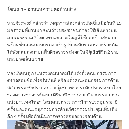
โฆษณา – อ่านบทความต่อด้านล่าง
นายจิระพงศ์ กล่าวว่า เหตุการณ์ดังกล่าวเกิดขึ้นเมื่อวันที่ 15
มกราคมที่ผ่านมา ระหว่างประชาชนกำลังใช้เส้นทางบน
ถนนพระราม 2 โดยเครนขนาดใหญ่ที่ใช้ก่อสร้างสะพาน
พร้อมชิ้นส่วนคอนกรีตสำเร็จรูปน้ำหนักรวมหลายร้อยตัน
ได้พังถล่มลงมาบนพื้นผิวจราจร ส่งผลให้มีผู้เสียชีวิต 2 ราย
และบาดเจ็บ 2 ราย
หลังเกิดเหตุ กระทรวงคมนาคมได้แต่งตั้งคณะกรรมการ
ตรวจสอบข้อเท็จจริงทันที พร้อมตั้งคณะอนุกรรมการด้าน
วิศวกรรม ซึ่งประกอบด้วยผู้เชี่ยวชาญระดับประเทศ นำโดย
รองศาสตราจารย์เอนก ศิริพานิชกร นายกวิศวกรรมสถาน
แห่งประเทศไทยฯ โดยคณะกรรมการมีการประชุมรวม 8
ครั้ง และคณะอนุกรรมการด้านวิศวกรรมประชุมเพิ่มเติม
อีก 4 ครั้ง เพื่อดำเนินการตรวจสอบอย่างรอบด้าน