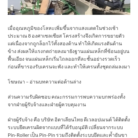
เมื่ออุณหภูมิของโลหะเพิ่มขึ้นจากแสงแดดในช่วงเช้า
ประมาณ 8 องศาเซลเซียส โครงสร้างจึงเกิดการขยายตัว
แต่เนื่องจากถูกล็อกไว้ทั้งสองด้าน ทำให้เกิดแรงดันด้าน
ข้าง ส่งผลให้แรงกดถ่ายลงมายังฐานแผ่นเหล็กที่ซ้อนอยู่บน
พื้นเอียง จนแผ่นเหล็กเริ่มไถลออกทีละชั้นอย่างรวดเร็ว
ก่อนที่ขารองรับเครนจะพัง และทำให้เครนทั้งชุดถล่มลงมา
โฆษณา – อ่านบทความต่อด้านล่าง
ส่วนความรับผิดชอบ คณะกรรมการพบความบกพร่องทั้ง
จากฝ่ายผู้รับจ้างและฝ่ายผู้ควบคุมงาน
ฝ่ายผู้รับจ้าง คือ บริษัท อิตาเลียนไทย ดีเวลอปเมนต์ ได้ติดตั้ง
ระบบยึดเครนผิดจากแบบที่ได้รับอนุมัติ เปลี่ยนจากระบบ
Pin-Roller เป็น Pin-Pin รวมถึงติดตั้งระบบยึดและค้ำยันขา