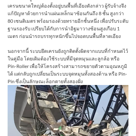
เครนขนาดใหญ่ต้องตั้งอยู่บนพื้นที่เอียงดังกล่าว ผู้รับจ้างจึง
แก้ปัญหาด้วยการนำแผ่นเหล็กมาซ้อนกันถึง 8 ชั้น สูงกว่า
80 เซนติเมตร พร้อมรองด้วยทรายอีกชั้นหนึ่ง เพื่อปรับระดับ
ฐานรองรับ เปรียบได้กับการนำอิฐมาวางซ้อนสูงเกือบ 1
เมตร ก่อนนำรถบรรทุกหนักขึ้นไปจอดบนพื้นที่ลาดเอียง
นอกจากนี้ ระบบยึดเครนยังถูกติดตั้งผิดจากแบบที่กำหนดไว้
ในคู่มือ โดยเดิมต้องใช้ระบบที่มีจุดหมุนและลูกล้อ หรือ
Pin-Roller เพื่อให้โครงสร้างสามารถขยายตัวตามอุณหภูมิ
ได้ แต่กลับถูกเปลี่ยนเป็นระบบจุดหมุนทั้งสองด้าน หรือ Pin-
Pin ซึ่งเป็นลักษณะล็อกตายทั้งสองฝั่ง