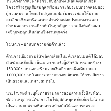
ในโครงการสะพานยกระดับทุกแห่ง เพื่อแจ้งเตือนก่อน
โครงสร้างสูญเสียสมดุล พร้อมยกระดับระบบตรวจสอบของ
ผู้ควบคุมงาน โดยปรับปรุงแบบฟอร์มตรวจสอบให้มีราย
ละเอียดเชิงเทคนิคเฉพาะสำหรับแต่ละประเภทงาน และ
กำหนดมาตรฐานเดียวกันในทุกสัญญา รวมถึงจัดทำแผน
เผชิญเหตุฉุกเฉินก่อนเริ่มงานทุกครั้ง
โฆษณา – อ่านบทความต่อด้านล่าง
ด้านการเยียวยา บริษัท อิตาเลียนไทย ดีเวลอปเมนต์ ได้มอบ
เงินช่วยเหลือเบื้องต้นแก่ครอบครัวผู้เสียชีวิต ครอบครัวละ
150,000 บาท และเตรียมจ่ายเงินเยียวยาเพิ่มเติมรายละ
1,000,000 บาท โดยกรมทางหลวงจะติดตามให้การเยียวยา
เป็นธรรมและเหมาะสมต่อไป
นายจิระพงศ์ ระบุทิ้งท้ายว่า ผลการสอบสวนครั้งนี้สะท้อน
ชัดว่า เหตุการณ์ดังกล่าวไม่ใช่อุบัติเหตุที่หลีกเลี่ยงไม่ได้ แต่
เป็นความบกพร่องที่สามารถป้องกันได้ และกระทรวง