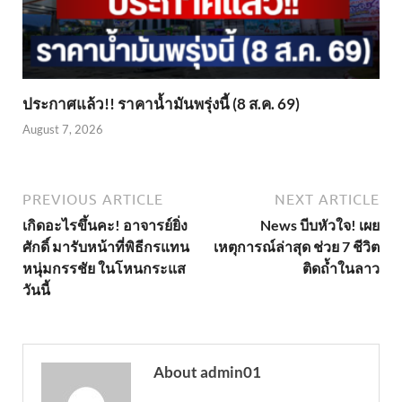
ประกาศแล้ว!! ราคาน้ำมันพรุ่งนี้ (8 ส.ค. 69)
August 7, 2026
PREVIOUS ARTICLE
NEXT ARTICLE
เกิดอะไรขึ้นคะ! อาจารย์ยิ่ง
News บีบหัวใจ! เผย
ศักดิ์ มารับหน้าที่พิธีกรแทน
เหตุการณ์ล่าสุด ช่วย 7 ชีวิต
หนุ่มกรรชัย ในโหนกระแส
ติดถ้ำในลาว
วันนี้
About admin01