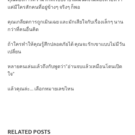
แค่มีใครสักคนที่อยู่ข้างๆ จริงๆ ก็พอ
คุณเกลียดการถูกเมินเฉย และมักเสียใจกับเรื่องเล็กๆ นาน
กว่าที่คนอื่นคิด
ถ้าใครทำให้คุณรู้สึกปลอดภัยได้ คุณจะรักเขาแบบไม่มีวัน
เปลี่ยน
หลายคนเล่นแล้วถึงกับพูดว่า“อ่านจบแล้วเหมือนโดนเปิด
ใจ”
แล้วคุณล่ะ… เลือกหมายเลขไหน
RELATED POSTS