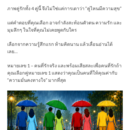
ภาพคู่รักทั้ง 4 คู่นี้ จึงไม่ใช่แค่การเดาว่า “คู่ไหนมีความสุข”
แต่คำตอบที่คุณเลือก อาจกำลังสะท้อนตัวตน ความรัก และ
มุมลึกๆ ในใจที่คุณไม่เคยพูดกับใคร
เลือกจากความรู้สึกแรก ห้ามคิดนาน แล้วเลื่อนอ่านได้
เลย…
หมายเลข 1 – คนที่รักจริง และพร้อมเสียสละเพื่อคนที่รักถ้า
คุณเลือกคู่หมายเลข 1 แสดงว่าคุณเป็นคนที่ให้คุณค่ากับ
“ความมั่นคงทางใจ” มากที่สุด