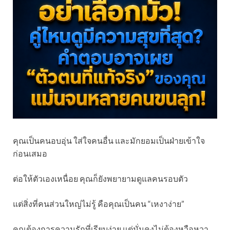
คุณเป็นคนอบอุ่น ใส่ใจคนอื่น และมักยอมเป็นฝ่ายเข้าใจ
ก่อนเสมอ
ต่อให้ตัวเองเหนื่อย คุณก็ยังพยายามดูแลคนรอบตัว
แต่สิ่งที่คนส่วนใหญ่ไม่รู้ คือคุณเป็นคน “เหงาง่าย”
คุณต้องการความรักที่เรียบง่าย แต่มั่นคงไม่ต้องหวือหวา