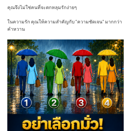
คุณจึงไม่ใช่คนที่จะตกหลุมรักง่ายๆ
ในความรัก คุณให้ความสำคัญกับ “ความชัดเจน” มากกว่า
คำหวาน