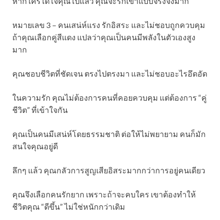
หากใครได้ใจคุณไปแล้ว คุณจะรักเขาแบบจริงจังมาก
หมายเลข 3 – คนเสน่ห์แรง รักอิสระ และไม่ชอบถูกควบคุม
ถ้าคุณเลือกคู่สีแดง แปลว่าคุณเป็นคนมีพลังในตัวเองสูง
มาก
คุณชอบชีวิตที่ชัดเจน ตรงไปตรงมา และไม่ชอบอะไรอึดอัด
ในความรัก คุณไม่ต้องการคนที่คอยควบคุม แต่ต้องการ “คู่
ชีวิต” ที่เข้าใจกัน
คุณเป็นคนมีเสน่ห์โดยธรรมชาติ ต่อให้ไม่พยายาม คนก็มัก
สนใจคุณอยู่ดี
ลึกๆ แล้ว คุณกลัวการสูญเสียอิสระมากกว่าการอยู่คนเดียว
คุณจึงเลือกคนรักยาก เพราะถ้าจะคบใคร เขาต้องทำให้
ชีวิตคุณ “ดีขึ้น” ไม่ใช่หนักกว่าเดิม