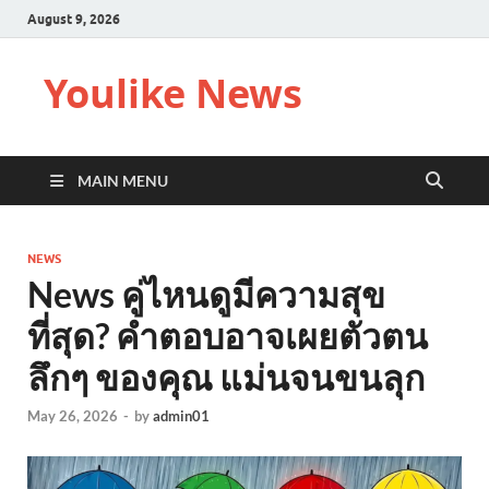
August 9, 2026
Youlike News
MAIN MENU
NEWS
News คู่ไหนดูมีความสุข
ที่สุด? คำตอบอาจเผยตัวตน
ลึกๆ ของคุณ แม่นจนขนลุก
May 26, 2026
-
by
admin01