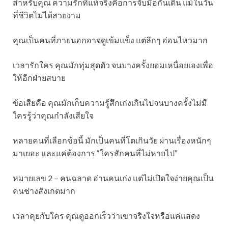
สำหรับคุณ ความรักที่แท้จริงคือการจับมือกันเดิน แม้ในวัน
ที่ชีวิตไม่ได้สวยงาม
คุณเป็นคนที่ภายนอกอาจดูเข้มแข็ง แต่ลึกๆ อ่อนไหวมาก
เวลารักใคร คุณมักทุ่มสุดตัว จนบางครั้งยอมเหนื่อยเองเพื่อ
ให้อีกฝ่ายสบาย
ข้อเสียคือ คุณมักเก็บความรู้สึกเก่งเกินไปจนบางครั้งไม่มี
ใครรู้ว่าคุณกำลังเสียใจ
หลายคนที่เลือกข้อนี้ มักเป็นคนที่โตเกินวัย ผ่านเรื่องหนักๆ
มาเยอะ และแค่ต้องการ “ใครสักคนที่ไม่หายไป”
หมายเลข 2 – คนฉลาด อ่านคนเก่ง แต่ไม่เปิดใจง่ายคุณเป็น
คนช่างสังเกตมาก
เวลาคุยกับใคร คุณดูออกเร็วว่าเขาจริงใจหรือแค่แสดง