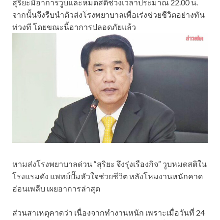
สุริยะมีอาการวูบและหมดสติช่วงเวลาประมาณ 22.00 น.
จากนั้นจึงรีบนำตัวส่งโรงพยาบาลเพื่อเร่งช่วยชีวิตอย่างทัน
ท่วงที โดยขณะนี้อาการปลอดภัยแล้ว
หามส่งโรงพยาบาลด่วน “สุริยะ จึงรุ่งเรืองกิจ” วูบหมดสติใน
โรงแรมดัง แพทย์ปั๊มหัวใจช่วยชีวิต หลังโหมงานหนักคาด
อ่อนเพลีบ เผยอาการล่าสุด
ส่วนสาเหตุคาดว่า เนื่องจากทำงานหนัก เพราะเมื่อวันที่ 24