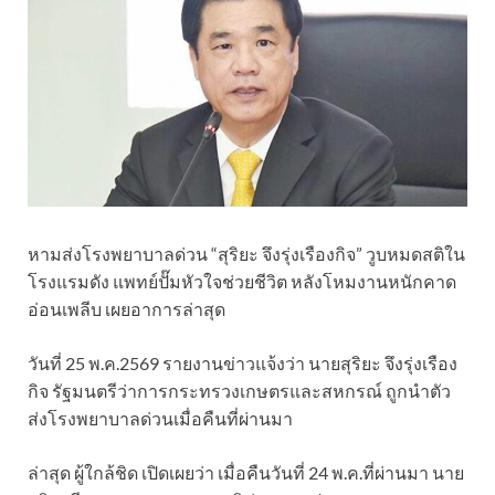
หามส่งโรงพยาบาลด่วน “สุริยะ จึงรุ่งเรืองกิจ” วูบหมดสติใน
โรงแรมดัง แพทย์ปั๊มหัวใจช่วยชีวิต หลังโหมงานหนักคาด
อ่อนเพลีบ เผยอาการล่าสุด
วันที่ 25 พ.ค.2569 รายงานข่าวแจ้งว่า นายสุริยะ จึงรุ่งเรือง
กิจ รัฐมนตรีว่าการกระทรวงเกษตรและสหกรณ์ ถูกนำตัว
ส่งโรงพยาบาลด่วนเมื่อคืนที่ผ่านมา
ล่าสุด ผู้ใกล้ชิด เปิดเผยว่า เมื่อคืนวันที่ 24 พ.ค.ที่ผ่านมา นาย