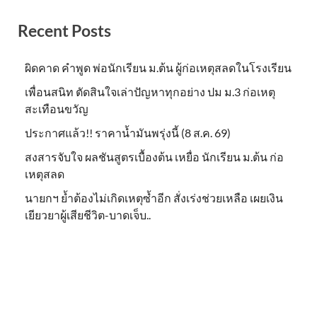
Recent Posts
ผิดคาด คำพูด พ่อนักเรียน ม.ต้น ผู้ก่อเหตุสลดในโรงเรียน
เพื่อนสนิท ตัดสินใจเล่าปัญหาทุกอย่าง ปม ม.3 ก่อเหตุ
สะเทือนขวัญ
ประกาศแล้ว!! ราคาน้ำมันพรุ่งนี้ (8 ส.ค. 69)
สงสารจับใจ ผลชันสูตรเบื้องต้น เหยื่อ นักเรียน ม.ต้น ก่อ
เหตุสลด
นายกฯ ย้ำต้องไม่เกิดเหตุซ้ำอีก สั่งเร่งช่วยเหลือ เผยเงิน
เยียวยาผู้เสียชีวิต-บาดเจ็บ..