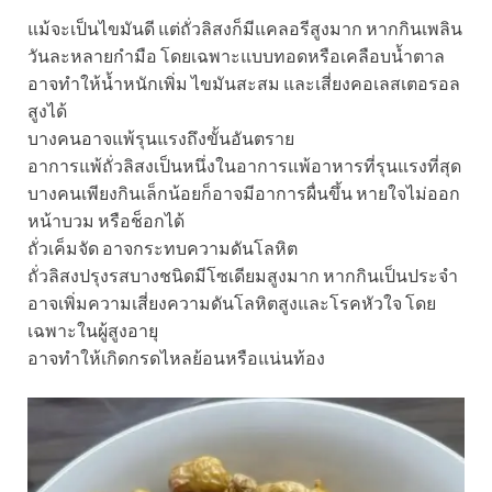
แม้จะเป็นไขมันดี แต่ถั่วลิสงก็มีแคลอรีสูงมาก หากกินเพลิน
วันละหลายกำมือ โดยเฉพาะแบบทอดหรือเคลือบน้ำตาล
อาจทำให้น้ำหนักเพิ่ม ไขมันสะสม และเสี่ยงคอเลสเตอรอล
สูงได้
บางคนอาจแพ้รุนแรงถึงขั้นอันตราย
อาการแพ้ถั่วลิสงเป็นหนึ่งในอาการแพ้อาหารที่รุนแรงที่สุด
บางคนเพียงกินเล็กน้อยก็อาจมีอาการผื่นขึ้น หายใจไม่ออก
หน้าบวม หรือช็อกได้
ถั่วเค็มจัด อาจกระทบความดันโลหิต
ถั่วลิสงปรุงรสบางชนิดมีโซเดียมสูงมาก หากกินเป็นประจำ
อาจเพิ่มความเสี่ยงความดันโลหิตสูงและโรคหัวใจ โดย
เฉพาะในผู้สูงอายุ
อาจทำให้เกิดกรดไหลย้อนหรือแน่นท้อง