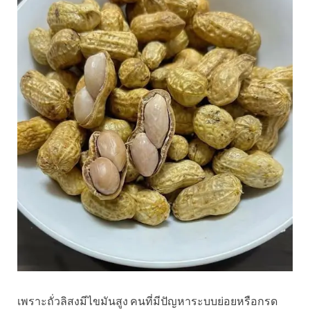
เพราะถั่วลิสงมีไขมันสูง คนที่มีปัญหาระบบย่อยหรือกรด