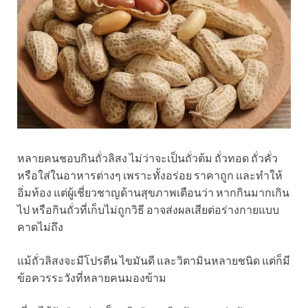
หลายคนชอบกินถั่วลิสง ไม่ว่าจะเป็นถั่วต้ม ถั่วทอด ถั่วคั่ว
หรือใส่ในอาหารต่างๆ เพราะทั้งอร่อย ราคาถูก และทำให้
อิ่มท้อง แต่ผู้เชี่ยวชาญด้านสุขภาพเตือนว่า หากกินมากเกิน
ไป หรือกินถั่วที่เก็บไม่ถูกวิธี อาจส่งผลเสียต่อร่างกายแบบ
คาดไม่ถึง
แม้ถั่วลิสงจะมีโปรตีน ไขมันดี และวิตามินหลายชนิด แต่ก็มี
ข้อควรระวังที่หลายคนมองข้าม