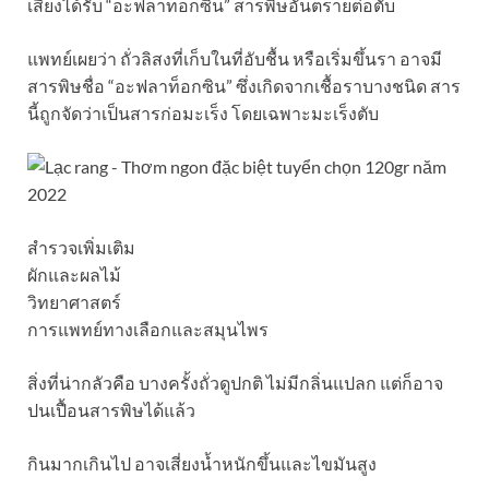
เสี่ยงได้รับ “อะฟลาท็อกซิน” สารพิษอันตรายต่อตับ
แพทย์เผยว่า ถั่วลิสงที่เก็บในที่อับชื้น หรือเริ่มขึ้นรา อาจมี
สารพิษชื่อ “อะฟลาท็อกซิน” ซึ่งเกิดจากเชื้อราบางชนิด สาร
นี้ถูกจัดว่าเป็นสารก่อมะเร็ง โดยเฉพาะมะเร็งตับ
สำรวจเพิ่มเติม
ผักและผลไม้
วิทยาศาสตร์
การแพทย์ทางเลือกและสมุนไพร
สิ่งที่น่ากลัวคือ บางครั้งถั่วดูปกติ ไม่มีกลิ่นแปลก แต่ก็อาจ
ปนเปื้อนสารพิษได้แล้ว
กินมากเกินไป อาจเสี่ยงน้ำหนักขึ้นและไขมันสูง