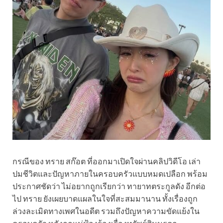
กรณีของ ทราย สก๊อต ที่ออกมาเปิดใจผ่านคลิปวิดีโอ เล่า
ปมชีวิตและปัญหาภายในครอบครัวแบบหมดเปลือก พร้อม
ประกาศชัดว่า ไม่อยากถูกเรียกว่า ทายาทตระกูลดัง อีกต่อ
ไป ทราย ยังเผยบาดแผลในใจที่สะสมมานาน ทั้งเรื่องถูก
ล่วงละเมิดทางเพศในอดีต รวมถึงปัญหาความขัดแย้งใน