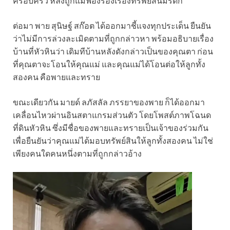
ครอบครัว หลังถูกแม่ฟ้องร้องเรื่องทรัพย์สินมรดก
ต่อมา พาย สุนิษฐ์ สก๊อต ได้ออกมาชี้แจงทุกประเด็น ยืนยัน
ว่าไม่มีการล่วงละเมิดตามที่ถูกกล่าวหา พร้อมอธิบายเรื่อง
บ้านที่หัวหินว่า เดิมทีบ้านหลังดังกล่าวเป็นของคุณตา ก่อน
ที่คุณตาจะโอนให้คุณแม่ และคุณแม่ได้โอนต่อให้ลูกทั้ง
สองคน คือพายและทราย
ขณะเดียวกัน มายด์ ลภัสลัล ภรรยาของพาย ก็ได้ออกมา
เคลื่อนไหวผ่านอินสตาแกรมส่วนตัว โดยโพสต์ภาพโฉนด
ที่ดินหัวหิน ซึ่งมีชื่อของพายและทรายเป็นเจ้าของร่วมกัน
เพื่อยืนยันว่าคุณแม่ได้มอบทรัพย์สินให้ลูกทั้งสองคน ไม่ใช่
เพียงคนใดคนหนึ่งตามที่ถูกกล่าวอ้าง