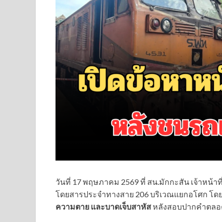
วันที่ 17 พฤษภาคม 2569 ที่ สน.มักกะสัน เจ้าห
โดยสารประจำทางสาย 206 บริเวณแยกอโศก โดยต
ความตาย และบาดเจ็บสาหัส
หลังสอบปากคำตลอดทั