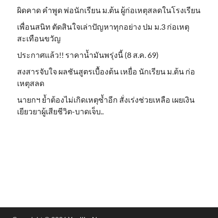
ผิดคาด คำพูด พ่อนักเรียน ม.ต้น ผู้ก่อเหตุสลดในโรงเรียน
เพื่อนสนิท ตัดสินใจเล่าปัญหาทุกอย่าง ปม ม.3 ก่อเหตุ
สะเทือนขวัญ
ประกาศแล้ว!! ราคาน้ำมันพรุ่งนี้ (8 ส.ค. 69)
สงสารจับใจ ผลชันสูตรเบื้องต้น เหยื่อ นักเรียน ม.ต้น ก่อ
เหตุสลด
นายกฯ ย้ำต้องไม่เกิดเหตุซ้ำอีก สั่งเร่งช่วยเหลือ เผยเงิน
เยียวยาผู้เสียชีวิต-บาดเจ็บ..