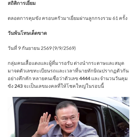
สถิติการเยี่ยม
ตลอดการคุมขัง ครอบครัวมาเยี่ยมผ่านลูกกรงรวม 61 ครั้ง
วันพ้นโทษเด็ดขาด
วันที่ 9 กันยายน 2569 (9/9/2569)
​กลุ่มคนเสื้อแดงและผู้ที่มารอรับ ต่างนำกระดาษและสมุด
มาจดตัวเลขทะเบียนรถและเวลาที่นายทักษิณปรากฏตัวกัน
อย่างคึกคัก หลายคนเชื่อว่าตัวเลข
4444
และจำนวนวันคุม
ขัง
243
จะเป็นเลขมงคลที่ให้โชคใหญ่ในรอบนี้