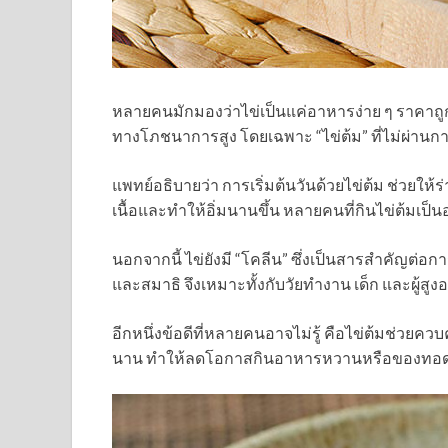
หลายคนมักมองว่าไข่เป็นแค่อาหารง่าย ๆ ราคาถูก 
ทางโภชนาการสูง โดยเฉพาะ “ไข่ต้ม” ที่ไม่ผ่าน
แพทย์อธิบายว่า การเริ่มต้นวันด้วยไข่ต้ม ช่วยให
เนื้อและทำให้อิ่มนานขึ้น หลายคนที่กินไข่ต้มเป็
นอกจากนี้ ไข่ยังมี “โคลีน” ซึ่งเป็นสารสำคัญ
และสมาธิ จึงเหมาะทั้งกับวัยทำงาน เด็ก และผู้สูงอ
อีกหนึ่งข้อดีที่หลายคนอาจไม่รู้ คือไข่ต้มช่วยคว
นาน ทำให้ลดโอกาสกินอาหารหวานหรือของทอด