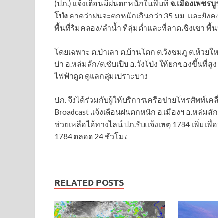
(ปภ.) แจ้งเตือนมีฝนตกหนักในพื้นที่
จ.เมืองเพชรบูร
โป่ง
คาดว่าฝนจะตกหนักเกินกว่า 35 มม. และยังคงมี
พื้นที่ริมคลอง/ลำน้ำ ที่ลุ่มต่ำและที่ลาดเชิงเขา พื
โดยเฉพาะ ต.ป่าเลา ต.บ้านโตก ต.วังชมภู ต.ห้วยใ
บ่า อ.หล่มสัก/ต.ซับเปิบ อ.วังโป่ง ให้ยกของขึ้นที่
ไฟฟ้าดูด ดูแลกลุ่มเปราะบาง
ปภ. จึงได้ร่วมกับผู้ให้บริการเครือข่ายโทรศัพท์เคล
Broadcast แจ้งเตือนฝนตกหนัก อ.เมืองฯ อ.หล่มสัก
ช่วยเหลือได้ทางไลน์ ปภ.รับแจ้งเหตุ 1784 เพิ่มเพ
1784 ตลอด 24 ชั่วโมง
RELATED POSTS