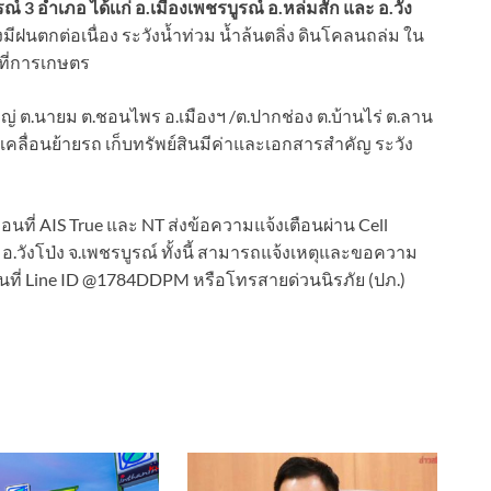
ณ์ 3 อำเภอ ได้เเก่ อ.เมืองเพชรบูรณ์ อ.หล่มสัก และ อ.วัง
ฝนตกต่อเนื่อง ระวังน้ำท่วม น้ำล้นตลิ่ง ดินโคลนถล่ม ใน
้นที่การเกษตร
หญ่ ต.นายม ต.ชอนไพร อ.เมืองฯ /ต.ปากช่อง ต.บ้านไร่ ต.ลาน
สูง เคลื่อนย้ายรถ เก็บทรัพย์สินมีค่าและเอกสารสำคัญ ระวัง
ื่อนที่ AIS True และ NT ส่งข้อความแจ้งเตือนผ่าน Cell
 อ.วังโป่ง จ.เพชรบูรณ์ ทั้งนี้ สามารถแจ้งเหตุและขอความ
ื่อนที่ Line ID @1784DDPM หรือโทรสายด่วนนิรภัย (ปภ.)